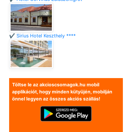
✔️ Sirius Hotel Keszthely ****
Töltse le az akcioscsomagok.hu mobil
applikációt, hogy minden kütyüjén, mobilján
önnel legyen az összes akciós szállás!