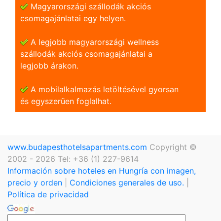
Magyarországi szállodák akciós
csomagajánlatai egy helyen.
A legjobb magyarországi wellness
szállodák akciós csomagajánlatai a
legjobb árakon.
A mobilalkalmazás letöltésével gyorsan
és egyszerũen foglalhat.
www.budapesthotelsapartments.com
Copyright ©
2002 - 2026 Tel: +36 (1) 227-9614
Información sobre hoteles en Hungría con imagen,
precio y orden
|
Condiciones generales de uso.
|
Política de privacidad