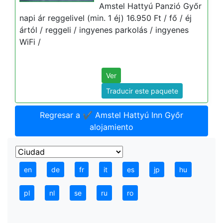
Amstel Hattyú Panzió Győr
napi ár reggelivel (min. 1 éj) 16.950 Ft / fő / éj
ártól / reggeli / ingyenes parkolás / ingyenes
WiFi /
Ver
Traducir este paquete
Regresar a ✔️ Amstel Hattyú Inn Győr
alojamiento
en
de
fr
it
es
jp
hu
pl
nl
se
ru
ro