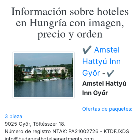
Información sobre hoteles
en Hungría con imagen,
precio y orden
✔️ Amstel
Hattyú Inn
Győr
- ✔️
Amstel Hattyú
Inn Győr
Ofertas de paquetes:
3 pieza
9025 Győr, Töltésszer 18.
Número de registro NTAK: PA21002726 - KTDFJXDS
info@budapesthotelsapartments.com