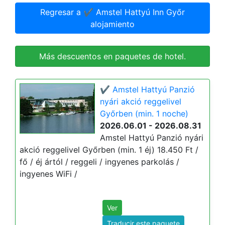
Regresar a ✔️ Amstel Hattyú Inn Győr
alojamiento
Más descuentos en paquetes de hotel.
✔️ Amstel Hattyú Panzió
nyári akció reggelivel
Győrben (min. 1 noche)
2026.06.01 - 2026.08.31
Amstel Hattyú Panzió nyári
akció reggelivel Győrben (min. 1 éj) 18.450 Ft /
fő / éj ártól / reggeli / ingyenes parkolás /
ingyenes WiFi /
Ver
Traducir este paquete