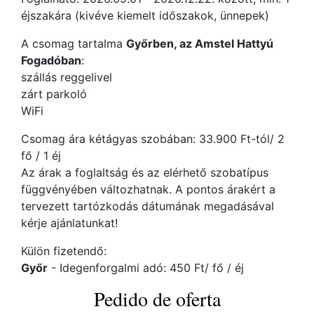
éjszakára (kivéve kiemelt időszakok, ünnepek)
A csomag tartalma
Győrben, az Amstel Hattyú
Fogadóban
:
szállás reggelivel
zárt parkoló
WiFi
Csomag ára kétágyas szobában: 33.900 Ft-tól/ 2
fő / 1 éj
Az árak a foglaltság és az elérhető szobatípus
függvényében változhatnak. A pontos árakért a
tervezett tartózkodás dátumának megadásával
kérje ajánlatunkat!
Külön fizetendő:
Győr
- Idegenforgalmi adó: 450 Ft/ fő / éj
Pedido de oferta