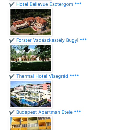
✔️ Hotel Bellevue Esztergom ***
✔️ Forster Vadászkastély Bugyi ***
✔️ Thermal Hotel Visegrád ****
✔️ Budapest Apartman Etele ***