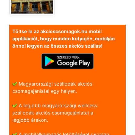
Töltse le az akcioscsomagok.hu mobil
applikációt, hogy minden kütyüjén, mobilján
önnel legyen az összes akciós szállás!
Magyarországi szállodák akciós
csomagajánlatai egy helyen.
A legjobb magyarországi wellness
szállodák akciós csomagajánlatai a
legjobb árakon.
A mobilalkalmazás letöltésével gyorsan