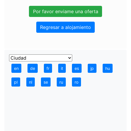
Regresar a alojamiento
en
de
fr
it
es
jp
hu
pl
nl
se
ru
ro