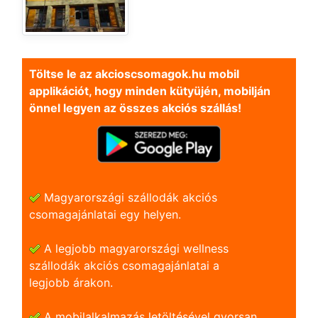
Töltse le az akcioscsomagok.hu mobil
applikációt, hogy minden kütyüjén, mobilján
önnel legyen az összes akciós szállás!
Magyarországi szállodák akciós
csomagajánlatai egy helyen.
A legjobb magyarországi wellness
szállodák akciós csomagajánlatai a
legjobb árakon.
A mobilalkalmazás letöltésével gyorsan