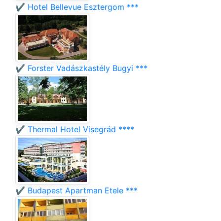
✔️ Hotel Bellevue Esztergom ***
✔️ Forster Vadászkastély Bugyi ***
✔️ Thermal Hotel Visegrád ****
✔️ Budapest Apartman Etele ***