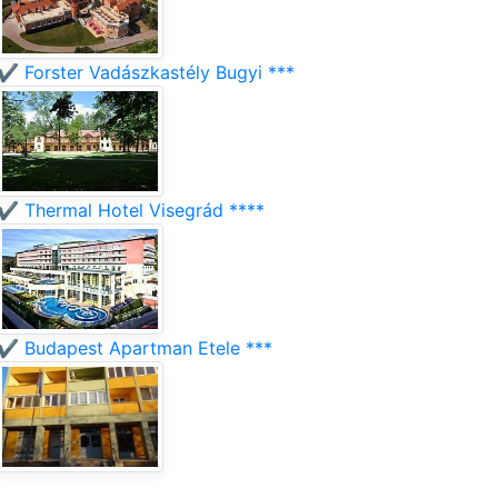
✔️ Forster Vadászkastély Bugyi ***
✔️ Thermal Hotel Visegrád ****
✔️ Budapest Apartman Etele ***