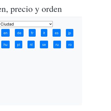
n, precio y orden
en
de
fr
it
es
jp
hu
pl
nl
se
ru
ro