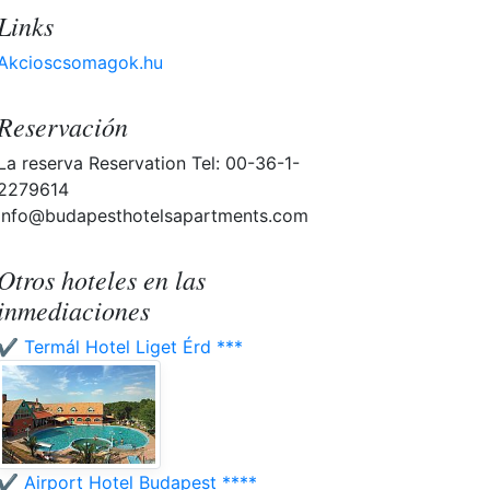
Links
Akcioscsomagok.hu
Reservación
La reserva Reservation Tel: 00-36-1-
2279614
info@budapesthotelsapartments.com
Otros hoteles en las
inmediaciones
✔️ Termál Hotel Liget Érd ***
✔️ Airport Hotel Budapest ****