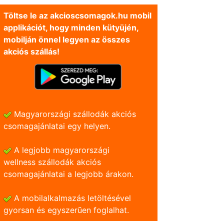
Töltse le az akcioscsomagok.hu mobil
applikációt, hogy minden kütyüjén,
mobilján önnel legyen az összes
akciós szállás!
Magyarországi szállodák akciós
csomagajánlatai egy helyen.
A legjobb magyarországi
wellness szállodák akciós
csomagajánlatai a legjobb árakon.
A mobilalkalmazás letöltésével
gyorsan és egyszerũen foglalhat.