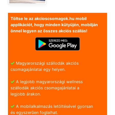
Töltse le az akcioscsomagok.hu mobil
applikációt, hogy minden kütyüjén, mobilján
önnel legyen az összes akciós szállás!
Magyarországi szállodák akciós
csomagajánlatai egy helyen.
A legjobb magyarországi wellness
szállodák akciós csomagajánlatai a
legjobb árakon.
A mobilalkalmazás letöltésével gyorsan
és egyszerũen foglalhat.