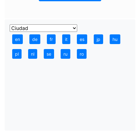
en
de
fr
it
es
jp
hu
pl
nl
se
ru
ro