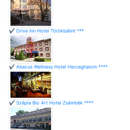
✔️ Drive Inn Hotel Törökbálint ***
✔️ Abacus Wellness Hotel Herceghalom ****
✔️ Szépia Bio Art Hotel Zsámbék ****