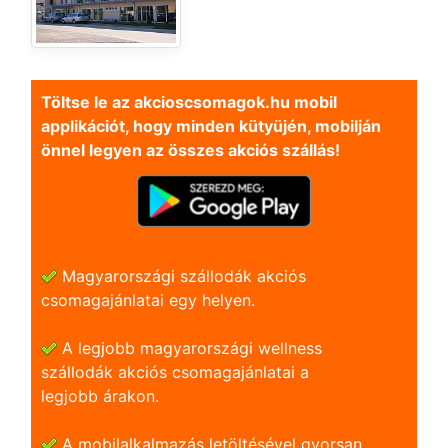
Töltse le az akcioscsomagok.hu mobil
applikációt, hogy minden kütyüjén, mobilján
önnel legyen az összes akciós szállás!
Magyarországi szállodák akciós
csomagajánlatai egy helyen.
A legjobb magyarországi wellness
szállodák akciós csomagajánlatai a
legjobb árakon.
A mobilalkalmazás letöltésével gyorsan