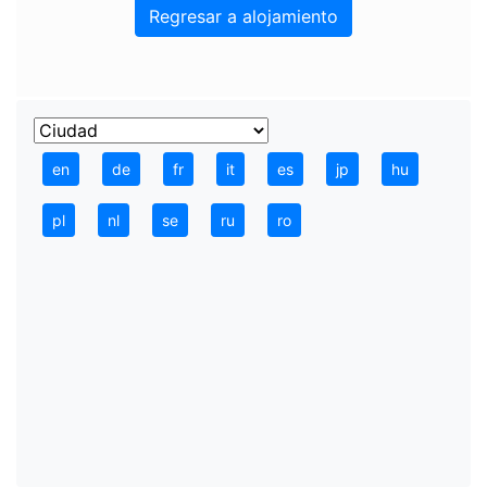
Regresar a alojamiento
en
de
fr
it
es
jp
hu
pl
nl
se
ru
ro