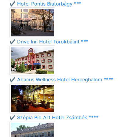
✔️ Hotel Pontis Biatorbágy ***
✔️ Drive Inn Hotel Törökbálint ***
✔️ Abacus Wellness Hotel Herceghalom ****
✔️ Szépia Bio Art Hotel Zsámbék ****