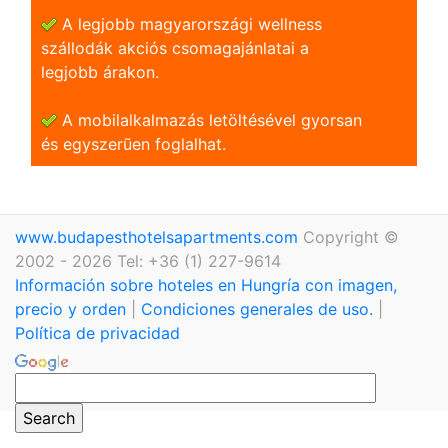
A legjobb magyarországi wellness
szállodák akciós csomagajánlatai a
legjobb árakon.
A mobilalkalmazás letöltésével gyorsan
és egyszerũen foglalhat.
www.budapesthotelsapartments.com
Copyright ©
2002 - 2026 Tel: +36 (1) 227-9614
Información sobre hoteles en Hungría con imagen,
precio y orden
|
Condiciones generales de uso.
|
Política de privacidad