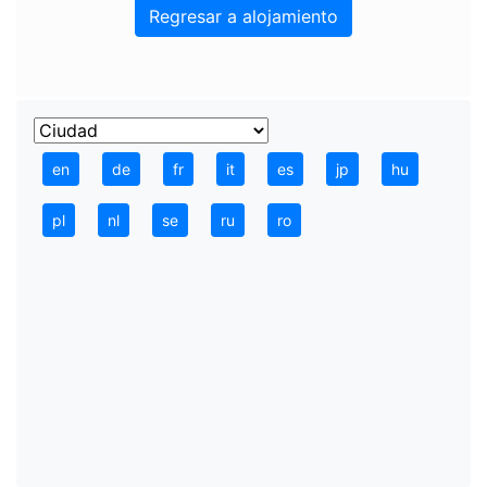
Regresar a alojamiento
en
de
fr
it
es
jp
hu
pl
nl
se
ru
ro