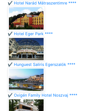
✔️ Hotel Narád Mátraszentimre ****
✔️ Hotel Eger Park ****
✔️ Hunguest Saliris Egerszalók ****
✔️ Oxigén Family Hotel Noszvaj ****