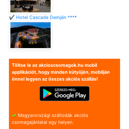
✔️ Hotel Cascade Demjén ****
Töltse le az akcioscsomagok.hu mobil
applikációt, hogy minden kütyüjén, mobilján
önnel legyen az összes akciós szállás!
Magyarországi szállodák akciós
csomagajánlatai egy helyen.