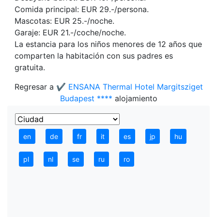
Comida principal: EUR 29.-/persona.
Mascotas: EUR 25.-/noche.
Garaje: EUR 21.-/coche/noche.
La estancia para los niños menores de 12 años que
comparten la habitación con sus padres es
gratuita.
Regresar a
✔️ ENSANA Thermal Hotel Margitsziget
Budapest ****
alojamiento
en
de
fr
it
es
jp
hu
pl
nl
se
ru
ro