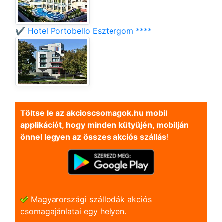
✔️ Hotel Portobello Esztergom ****
Töltse le az akcioscsomagok.hu mobil
applikációt, hogy minden kütyüjén, mobilján
önnel legyen az összes akciós szállás!
Magyarországi szállodák akciós
csomagajánlatai egy helyen.