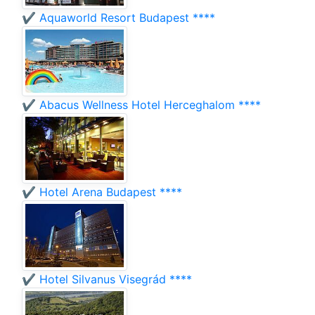
✔️ Aquaworld Resort Budapest ****
✔️ Abacus Wellness Hotel Herceghalom ****
✔️ Hotel Arena Budapest ****
✔️ Hotel Silvanus Visegrád ****