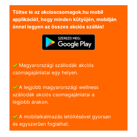
Töltse le az akcioscsomagok.hu mobil
applikációt, hogy minden kütyüjén, mobilján
önnel legyen az összes akciós szállás!
Magyarországi szállodák akciós
csomagajánlatai egy helyen.
A legjobb magyarországi wellness
szállodák akciós csomagajánlatai a
legjobb árakon.
A mobilalkalmazás letöltésével gyorsan
és egyszerũen foglalhat.