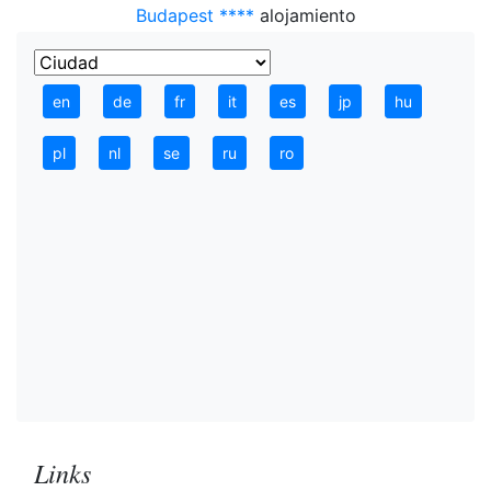
Budapest ****
alojamiento
en
de
fr
it
es
jp
hu
pl
nl
se
ru
ro
Links