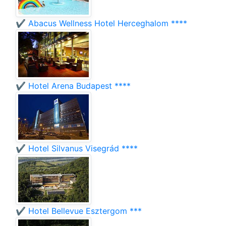
✔️ Abacus Wellness Hotel Herceghalom ****
✔️ Hotel Arena Budapest ****
✔️ Hotel Silvanus Visegrád ****
✔️ Hotel Bellevue Esztergom ***