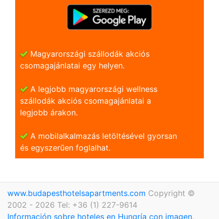
Magyarországi szállodák akciós
csomagajánlatai egy helyen.
A legjobb magyarországi wellness
szállodák akciós csomagajánlatai a
legjobb árakon.
A mobilalkalmazás letöltésével gyorsan
és egyszerũen foglalhat.
www.budapesthotelsapartments.com
Copyright ©
2002 - 2026 Tel: +36 (1) 227-9614
Información sobre hoteles en Hungría con imagen,