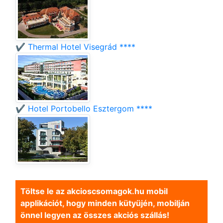
✔️ Thermal Hotel Visegrád ****
✔️ Hotel Portobello Esztergom ****
Töltse le az akcioscsomagok.hu mobil
applikációt, hogy minden kütyüjén, mobilján
önnel legyen az összes akciós szállás!