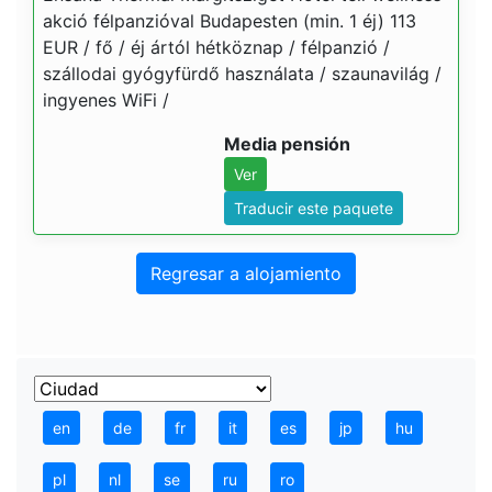
akció félpanzióval Budapesten (min. 1 éj) 113
EUR / fő / éj ártól hétköznap / félpanzió /
szállodai gyógyfürdő használata / szaunavilág /
ingyenes WiFi /
Media pensión
Ver
Traducir este paquete
Regresar a alojamiento
en
de
fr
it
es
jp
hu
pl
nl
se
ru
ro