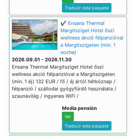
Traducir este paquete
✔️ Ensana Thermal
Margitsziget Hotel őszi
wellness akció félpanzióval
a Margitszigeten (min. 1
noche)
2026.09.01 - 2026.11.30
Ensana Thermal Margitsziget Hotel őszi
wellness akció félpanzióval a Margitszigeten
(min. 1 éj) 132 EUR / fő / éj ártól hétköznap /
félpanzió / szállodai gyógyfürdő használata /
szaunavilág / ingyenes WiFi /
Media pensión
Ver
Traducir este paquete