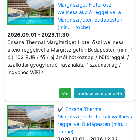
Margitsziget Hotel őszi
wellness akció reggelivel a
Margitszigeten Budapesten
(min. 1 noche)
2026.09.01 - 2026.11.30
Ensana Thermal Margitsziget Hotel őszi wellness
akció reggelivel a Margitszigeten Budapesten (min. 1
éj) 103 EUR / fő / éj ártól hétköznap / büféreggeli /
szállodai gyógyfürdő használata / szaunavilág /
ingyenes WiFi /
Ver
Traducir este paquete
✔️ Ensana Thermal
Margitsziget Hotel téli wellness
reggelivel Budapesten (min. 1
noche)
2026.12.01 - 2026.12.22