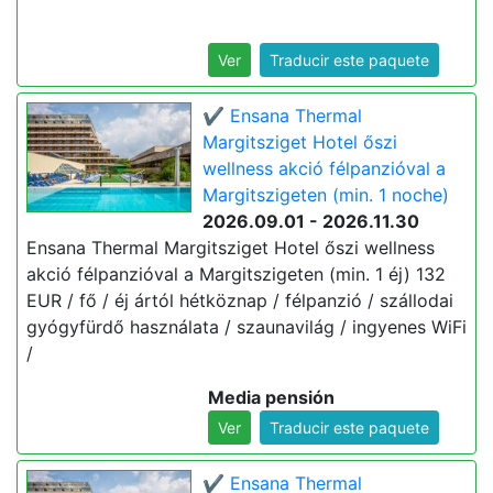
Ver
Traducir este paquete
✔️ Ensana Thermal
Margitsziget Hotel őszi
wellness akció félpanzióval a
Margitszigeten (min. 1 noche)
2026.09.01 - 2026.11.30
Ensana Thermal Margitsziget Hotel őszi wellness
akció félpanzióval a Margitszigeten (min. 1 éj) 132
EUR / fő / éj ártól hétköznap / félpanzió / szállodai
gyógyfürdő használata / szaunavilág / ingyenes WiFi
/
Media pensión
Ver
Traducir este paquete
✔️ Ensana Thermal