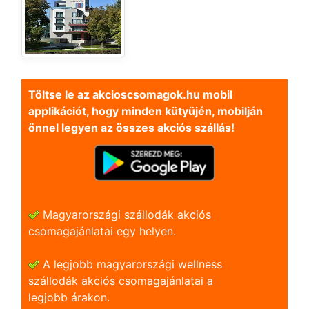
Töltse le az akcioscsomagok.hu mobil
applikációt, hogy minden kütyüjén, mobilján
önnel legyen az összes akciós szállás!
Magyarországi szállodák akciós
csomagajánlatai egy helyen.
A legjobb magyarországi wellness
szállodák akciós csomagajánlatai a
legjobb árakon.