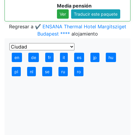
Media pensión
Ver
Traducir este paquete
Regresar a
✔️ ENSANA Thermal Hotel Margitsziget
Budapest ****
alojamiento
en
de
fr
it
es
jp
hu
pl
nl
se
ru
ro