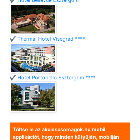
✔️ Hotel Bellevue Esztergom ***
✔️ Thermal Hotel Visegrád ****
✔️ Hotel Portobello Esztergom ****
Töltse le az akcioscsomagok.hu mobil
applikációt, hogy minden kütyüjén, mobilján