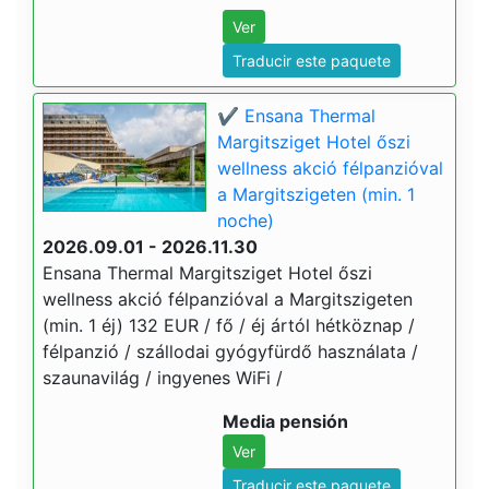
Ver
Traducir este paquete
✔️ Ensana Thermal
Margitsziget Hotel őszi
wellness akció félpanzióval
a Margitszigeten (min. 1
noche)
2026.09.01 - 2026.11.30
Ensana Thermal Margitsziget Hotel őszi
wellness akció félpanzióval a Margitszigeten
(min. 1 éj) 132 EUR / fő / éj ártól hétköznap /
félpanzió / szállodai gyógyfürdő használata /
szaunavilág / ingyenes WiFi /
Media pensión
Ver
Traducir este paquete