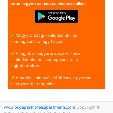
önnel legyen az összes akciós szállás!
Magyarországi szállodák akciós
csomagajánlatai egy helyen.
A legjobb magyarországi wellness
szállodák akciós csomagajánlatai a
legjobb árakon.
A mobilalkalmazás letöltésével gyorsan
és egyszerũen foglalhat.
www.budapesthotelsapartments.com
Copyright ©