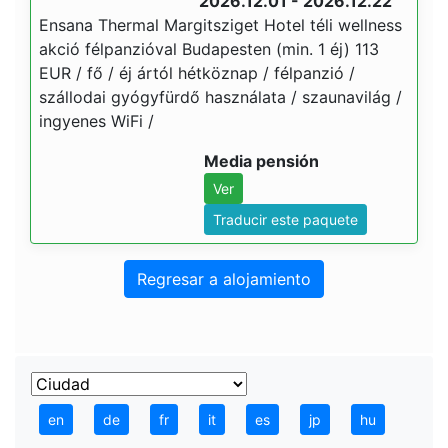
2026.12.01 - 2026.12.22
Ensana Thermal Margitsziget Hotel téli wellness
akció félpanzióval Budapesten (min. 1 éj) 113
EUR / fő / éj ártól hétköznap / félpanzió /
szállodai gyógyfürdő használata / szaunavilág /
ingyenes WiFi /
Media pensión
Ver
Traducir este paquete
Regresar a alojamiento
en
de
fr
it
es
jp
hu