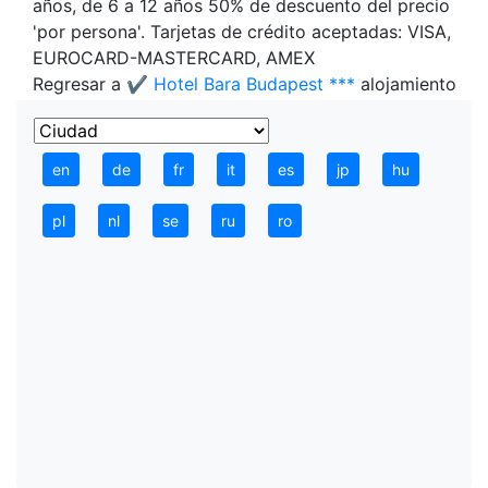
años, de 6 a 12 años 50% de descuento del precio
'por persona'. Tarjetas de crédito aceptadas: VISA,
EUROCARD-MASTERCARD, AMEX
Regresar a
✔️ Hotel Bara Budapest ***
alojamiento
en
de
fr
it
es
jp
hu
pl
nl
se
ru
ro