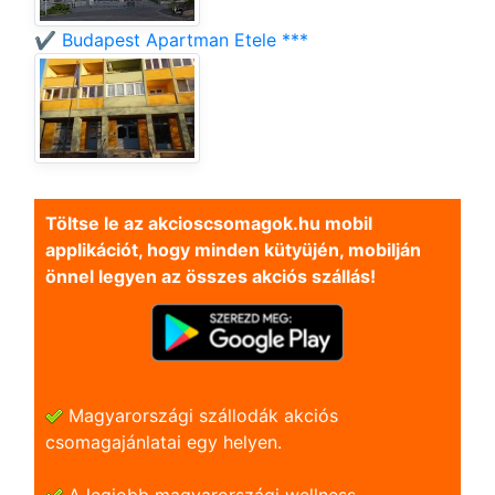
✔️ Budapest Apartman Etele ***
Töltse le az akcioscsomagok.hu mobil
applikációt, hogy minden kütyüjén, mobilján
önnel legyen az összes akciós szállás!
Magyarországi szállodák akciós
csomagajánlatai egy helyen.
A legjobb magyarországi wellness