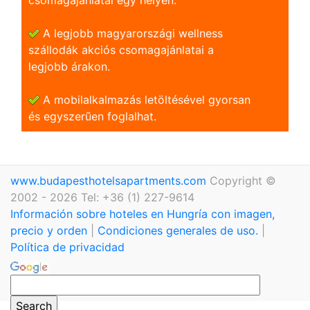
A legjobb magyarországi wellness
szállodák akciós csomagajánlatai a
legjobb árakon.
A mobilalkalmazás letöltésével gyorsan
és egyszerũen foglalhat.
www.budapesthotelsapartments.com
Copyright ©
2002 - 2026 Tel: +36 (1) 227-9614
Información sobre hoteles en Hungría con imagen,
precio y orden
|
Condiciones generales de uso.
|
Política de privacidad