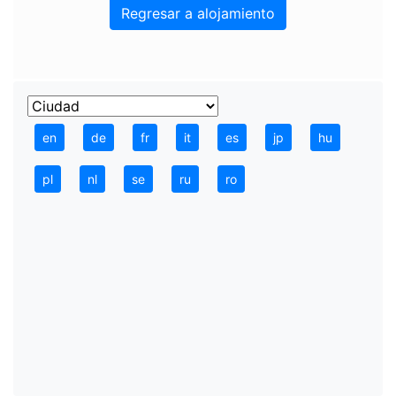
Regresar a alojamiento
en
de
fr
it
es
jp
hu
pl
nl
se
ru
ro