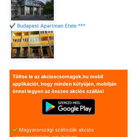
✔️ Budapest Apartman Etele ***
Töltse le az akcioscsomagok.hu mobil
applikációt, hogy minden kütyüjén, mobilján
önnel legyen az összes akciós szállás!
Magyarországi szállodák akciós
csomagajánlatai egy helyen.