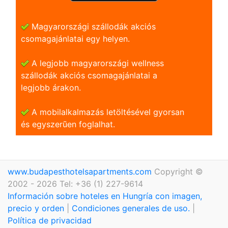
Magyarországi szállodák akciós
csomagajánlatai egy helyen.
A legjobb magyarországi wellness
szállodák akciós csomagajánlatai a
legjobb árakon.
A mobilalkalmazás letöltésével gyorsan
és egyszerũen foglalhat.
www.budapesthotelsapartments.com
Copyright ©
2002 - 2026 Tel: +36 (1) 227-9614
Información sobre hoteles en Hungría con imagen,
precio y orden
|
Condiciones generales de uso.
|
Política de privacidad