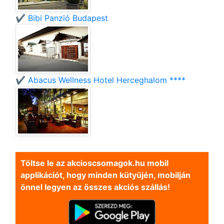
✔️ Bibi Panzió Budapest
✔️ Abacus Wellness Hotel Herceghalom ****
Töltse le az akcioscsomagok.hu mobil
applikációt, hogy minden kütyüjén, mobilján
önnel legyen az összes akciós szállás!