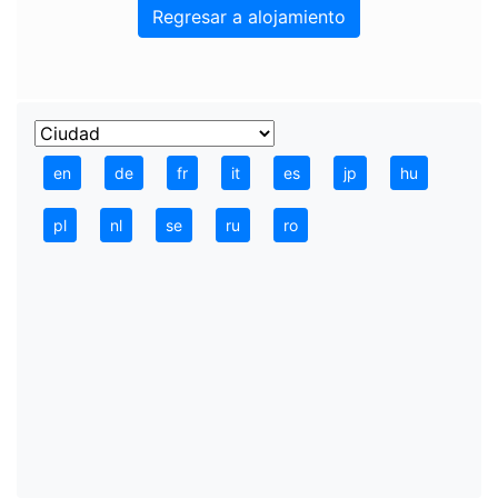
Regresar a alojamiento
en
de
fr
it
es
jp
hu
pl
nl
se
ru
ro