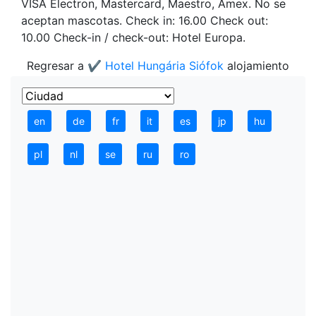
VISA Electron, Mastercard, Maestro, Amex. No se
aceptan mascotas. Check in: 16.00 Check out:
10.00 Check-in / check-out: Hotel Europa.
Regresar a
✔️ Hotel Hungária Siófok
alojamiento
en
de
fr
it
es
jp
hu
pl
nl
se
ru
ro