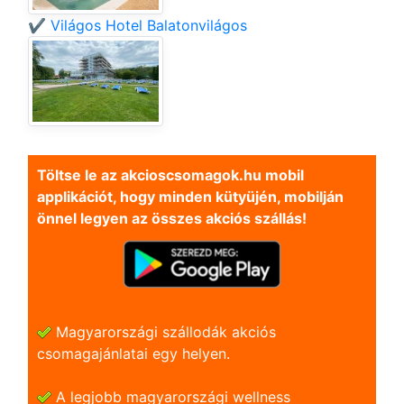
✔️ Világos Hotel Balatonvilágos
Töltse le az akcioscsomagok.hu mobil
applikációt, hogy minden kütyüjén, mobilján
önnel legyen az összes akciós szállás!
Magyarországi szállodák akciós
csomagajánlatai egy helyen.
A legjobb magyarországi wellness