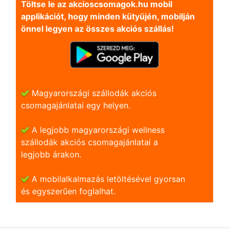
Töltse le az akcioscsomagok.hu mobil
applikációt, hogy minden kütyüjén, mobilján
önnel legyen az összes akciós szállás!
Magyarországi szállodák akciós
csomagajánlatai egy helyen.
A legjobb magyarországi wellness
szállodák akciós csomagajánlatai a
legjobb árakon.
A mobilalkalmazás letöltésével gyorsan
és egyszerũen foglalhat.