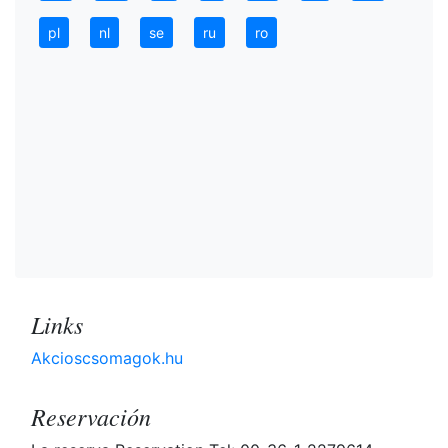
pl
nl
se
ru
ro
Links
Akcioscsomagok.hu
Reservación