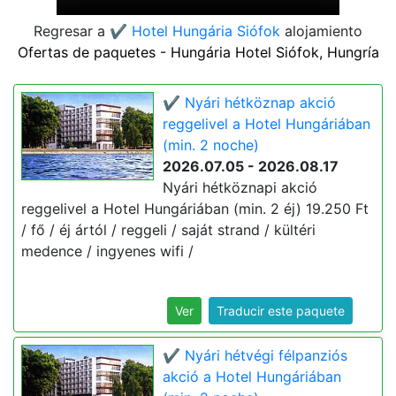
Regresar a
✔️ Hotel Hungária Siófok
alojamiento
Ofertas de paquetes - Hungária Hotel Siófok, Hungría
✔️ Nyári hétköznap akció
reggelivel a Hotel Hungáriában
(min. 2 noche)
2026.07.05 - 2026.08.17
Nyári hétköznapi akció
reggelivel a Hotel Hungáriában (min. 2 éj) 19.250 Ft
/ fő / éj ártól / reggeli / saját strand / kültéri
medence / ingyenes wifi /
Ver
Traducir este paquete
✔️ Nyári hétvégi félpanziós
akció a Hotel Hungáriában