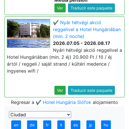
Media pensión
Ver
Traducir este paquete
✔️ Nyár hétvégi akció
reggelivel a Hotel Hungáriában
(min. 2 noche)
2026.07.05 - 2026.08.17
Nyári hétvégi akció reggelivel a
Hotel Hungáriában (min. 2 éj) 20.900 Ft / fő / éj
ártól / reggeli / saját strand / kültéri medence /
ingyenes wifi /
Ver
Traducir este paquete
Regresar a
✔️ Hotel Hungária Siófok
alojamiento
en
de
fr
it
es
jp
hu