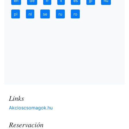
en
de
fr
it
es
jp
hu
pl
nl
se
ru
ro
Links
Akcioscsomagok.hu
Reservación