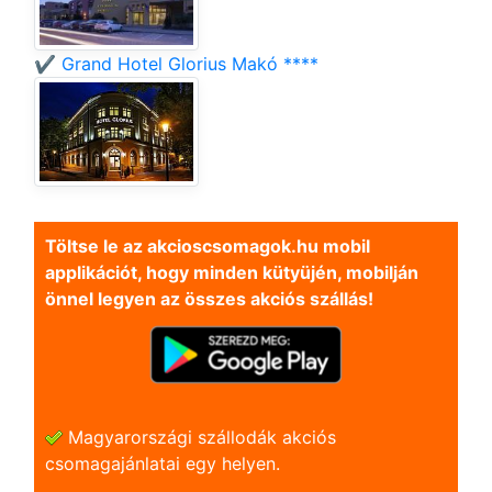
✔️ Grand Hotel Glorius Makó ****
Töltse le az akcioscsomagok.hu mobil
applikációt, hogy minden kütyüjén, mobilján
önnel legyen az összes akciós szállás!
Magyarországi szállodák akciós
csomagajánlatai egy helyen.