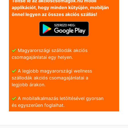
Töltse le az akcioscsomagok.hu mobil
applikációt, hogy minden kütyüjén, mobilján
önnel legyen az összes akciós szállás!
Magyarországi szállodák akciós
csomagajánlatai egy helyen.
A legjobb magyarországi wellness
szállodák akciós csomagajánlatai a
legjobb árakon.
A mobilalkalmazás letöltésével gyorsan
és egyszerũen foglalhat.