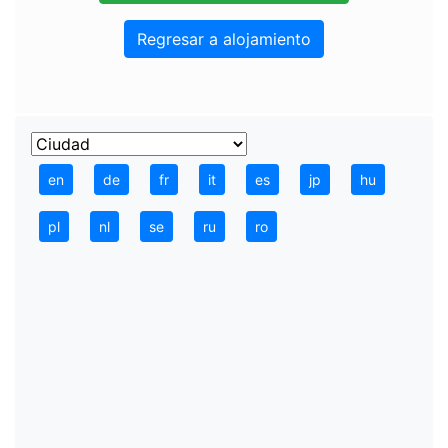
Regresar a alojamiento
en
de
fr
it
es
jp
hu
pl
nl
se
ru
ro