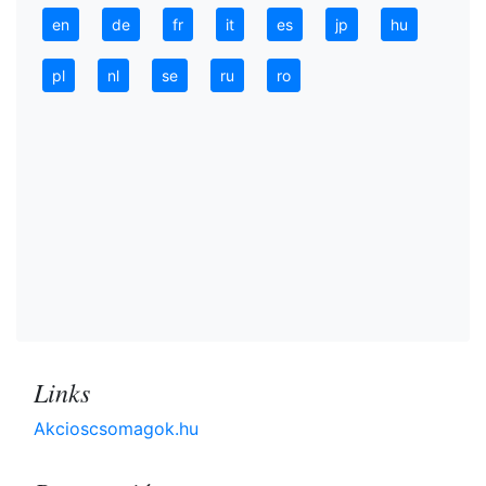
en
de
fr
it
es
jp
hu
pl
nl
se
ru
ro
Links
Akcioscsomagok.hu