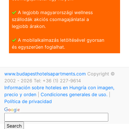
A legjobb magyarországi wellness
szállodák akciós csomagajánlatai a
legjobb árakon.
A mobilalkalmazás letöltésével gyorsan
és egyszerũen foglalhat.
www.budapesthotelsapartments.com
Copyright ©
2002 - 2026 Tel: +36 (1) 227-9614
Información sobre hoteles en Hungría con imagen,
precio y orden
|
Condiciones generales de uso.
|
Política de privacidad