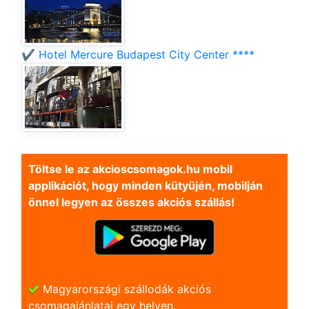
✔️ Hotel Mercure Budapest City Center ****
Töltse le az akcioscsomagok.hu mobil
applikációt, hogy minden kütyüjén, mobilján
önnel legyen az összes akciós szállás!
Magyarországi szállodák akciós
csomagajánlatai egy helyen.