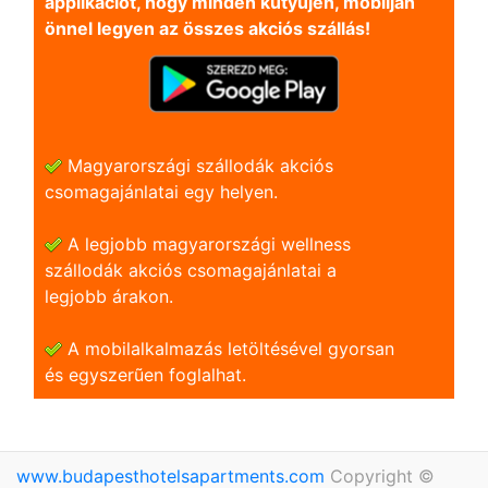
applikációt, hogy minden kütyüjén, mobilján
önnel legyen az összes akciós szállás!
Magyarországi szállodák akciós
csomagajánlatai egy helyen.
A legjobb magyarországi wellness
szállodák akciós csomagajánlatai a
legjobb árakon.
A mobilalkalmazás letöltésével gyorsan
és egyszerũen foglalhat.
www.budapesthotelsapartments.com
Copyright ©