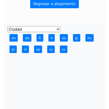
Regresar a alojamiento
en
de
fr
it
es
jp
hu
pl
nl
se
ru
ro