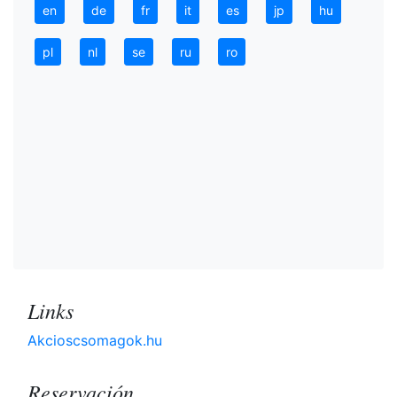
en
de
fr
it
es
jp
hu
pl
nl
se
ru
ro
Links
Akcioscsomagok.hu
Reservación