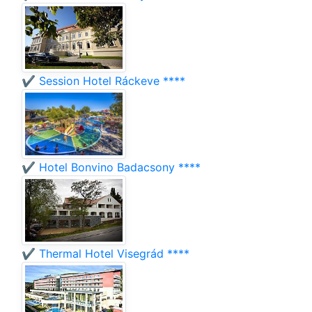
✔️ Session Hotel Ráckeve ****
✔️ Hotel Bonvino Badacsony ****
✔️ Thermal Hotel Visegrád ****