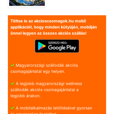
Töltse le az akcioscsomagok.hu mobil
applikációt, hogy minden kütyüjén, mobilján
önnel legyen az összes akciós szállás!
Magyarországi szállodák akciós
csomagajánlatai egy helyen.
A legjobb magyarországi wellness
szállodák akciós csomagajánlatai a
legjobb árakon.
A mobilalkalmazás letöltésével gyorsan
és egyszerũen foglalhat.