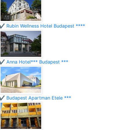
✔️ Rubin Wellness Hotel Budapest ****
✔️ Anna Hotel*** Budapest ***
✔️ Budapest Apartman Etele ***