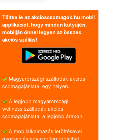
Töltse le az akcioscsomagok.hu mobil
applikációt, hogy minden kütyüjén,
mobilján önnel legyen az összes
akciós szállás!
Magyarországi szállodák akciós
csomagajánlatai egy helyen.
A legjobb magyarországi
wellness szállodák akciós
csomagajánlatai a legjobb árakon.
A mobilalkalmazás letöltésével
gyorsan és egyszerũen foglalhat.