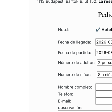
1113 Budapest, Bartók B. út 152.
La res
Pedi
Hotel:
✔️ Hotel
Fecha de llegada:
Fecha de partida:
Número de adultos:
Numero de niños:
Nombre completo:
Telefon:
E-mail:
observación: