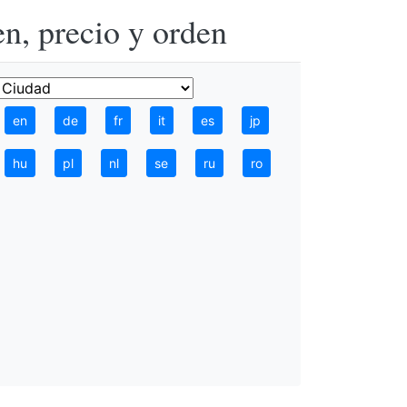
n, precio y orden
en
de
fr
it
es
jp
hu
pl
nl
se
ru
ro