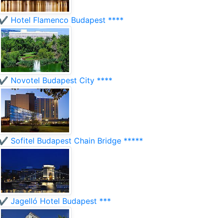
✔️ Hotel Flamenco Budapest ****
✔️ Novotel Budapest City ****
✔️ Sofitel Budapest Chain Bridge *****
✔️ Jagelló Hotel Budapest ***