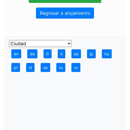
Regresar a alojamiento
en
de
fr
it
es
jp
hu
pl
nl
se
ru
ro