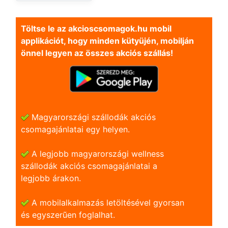
Töltse le az akcioscsomagok.hu mobil
applikációt, hogy minden kütyüjén, mobilján
önnel legyen az összes akciós szállás!
Magyarországi szállodák akciós
csomagajánlatai egy helyen.
A legjobb magyarországi wellness
szállodák akciós csomagajánlatai a
legjobb árakon.
A mobilalkalmazás letöltésével gyorsan
és egyszerũen foglalhat.