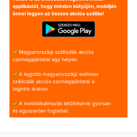
applikációt, hogy minden kütyüjén, mobilján
önnel legyen az összes akciós szállás!
Magyarországi szállodák akciós
csomagajánlatai egy helyen.
A legjobb magyarországi wellness
szállodák akciós csomagajánlatai a
legjobb árakon.
A mobilalkalmazás letöltésével gyorsan
és egyszerũen foglalhat.