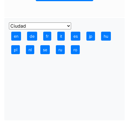
en
de
fr
it
es
jp
hu
pl
nl
se
ru
ro