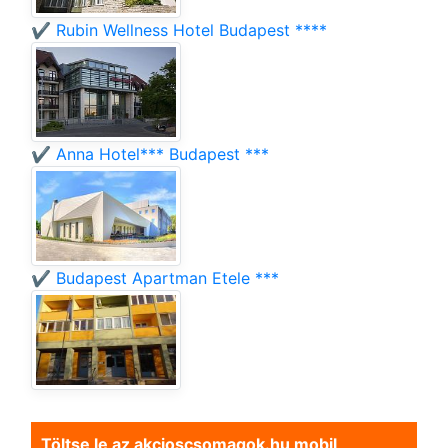
✔️ Rubin Wellness Hotel Budapest ****
✔️ Anna Hotel*** Budapest ***
✔️ Budapest Apartman Etele ***
Töltse le az akcioscsomagok.hu mobil