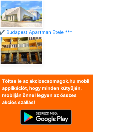
✔️ Budapest Apartman Etele ***
Töltse le az akcioscsomagok.hu mobil
applikációt, hogy minden kütyüjén,
mobilján önnel legyen az összes
akciós szállás!