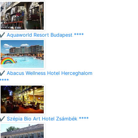
✔️ Aquaworld Resort Budapest ****
✔️ Abacus Wellness Hotel Herceghalom
****
✔️ Szépia Bio Art Hotel Zsámbék ****