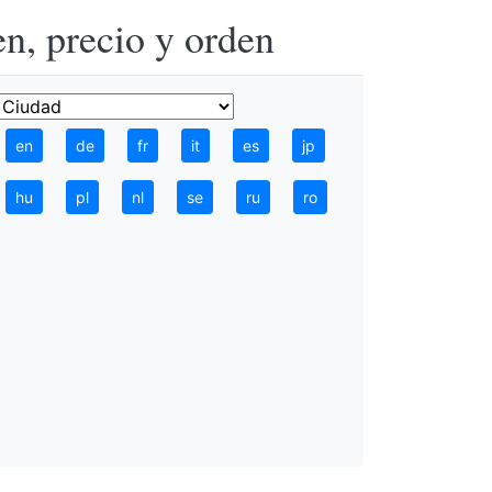
n, precio y orden
en
de
fr
it
es
jp
hu
pl
nl
se
ru
ro