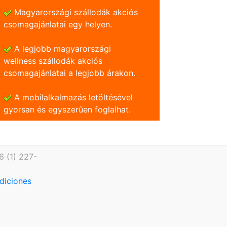
Magyarországi szállodák akciós
csomagajánlatai egy helyen.
A legjobb magyarországi
wellness szállodák akciós
csomagajánlatai a legjobb árakon.
A mobilalkalmazás letöltésével
gyorsan és egyszerũen foglalhat.
6 (1) 227-
diciones