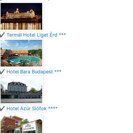
✔️ Termál Hotel Liget Érd ***
✔️ Hotel Bara Budapest ***
✔️ Hotel Azúr Siófok ****