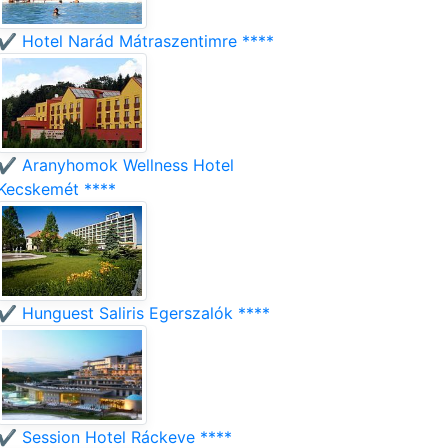
✔️ Hotel Narád Mátraszentimre ****
✔️ Aranyhomok Wellness Hotel
Kecskemét ****
✔️ Hunguest Saliris Egerszalók ****
✔️ Session Hotel Ráckeve ****