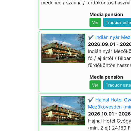
medence / szauna / fürdőköntös használa
Media pensión
Ver
Traducir est
✔️ Indián nyár Mez
2026.09.01 - 202
Indián nyár Mezőkö
fő / éj ártól / fél
fürdőköntös használ
Media pensión
Ver
Traducir est
✔️ Hajnal Hotel Gy
Mezőkövesden (min
2026.10.01 - 2026
Hajnal Hotel Gyóg
(min. 2 éj) 24.150 F