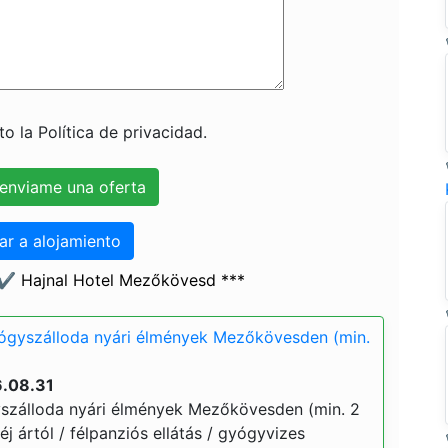
o la Política de privacidad.
ar a alojamiento
 ✔️ Hajnal Hotel Mezőkövesd ***
yógyszálloda nyári élmények Mezőkövesden (min.
6.08.31
yszálloda nyári élmények Mezőkövesden (min. 2
 éj ártól / félpanziós ellátás / gyógyvizes