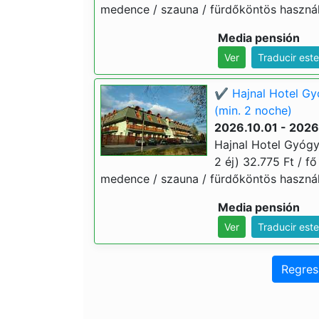
medence / szauna / fürdőköntös használa
Media pensión
Ver
Traducir est
✔️ Hajnal Hotel G
(min. 2 noche)
2026.10.01 - 2026
Hajnal Hotel Gyógy
2 éj) 32.775 Ft / fő
medence / szauna / fürdőköntös használa
Media pensión
Ver
Traducir est
Regres