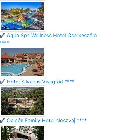
✔️ Aqua Spa Wellness Hotel Cserkeszőlő
****
✔️ Hotel Silvanus Visegrád ****
✔️ Oxigén Family Hotel Noszvaj ****