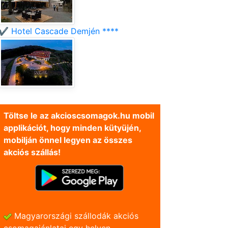
✔️ Hotel Cascade Demjén ****
Töltse le az akcioscsomagok.hu mobil
applikációt, hogy minden kütyüjén,
mobilján önnel legyen az összes
akciós szállás!
Magyarországi szállodák akciós