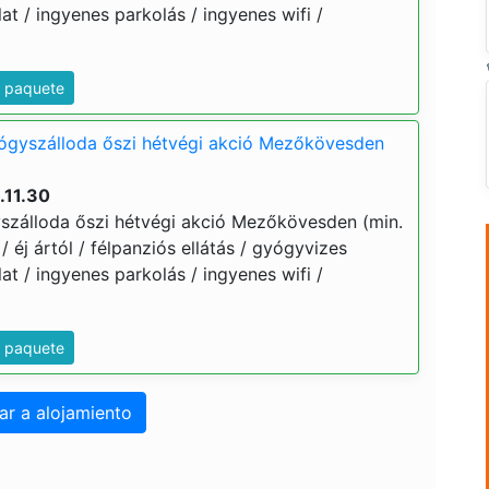
t / ingyenes parkolás / ingyenes wifi /
e paquete
yógyszálloda őszi hétvégi akció Mezőkövesden
.11.30
szálloda őszi hétvégi akció Mezőkövesden (min.
 / éj ártól / félpanziós ellátás / gyógyvizes
t / ingyenes parkolás / ingyenes wifi /
e paquete
ar a alojamiento