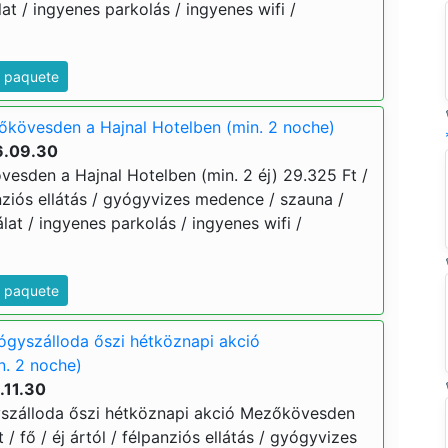
t / ingyenes parkolás / ingyenes wifi /
e paquete
őkövesden a Hajnal Hotelben (min. 2 noche)
6.09.30
vesden a Hajnal Hotelben (min. 2 éj) 29.325 Ft /
panziós ellátás / gyógyvizes medence / szauna /
at / ingyenes parkolás / ingyenes wifi /
e paquete
ógyszálloda őszi hétköznapi akció
. 2 noche)
.11.30
yszálloda őszi hétköznapi akció Mezőkövesden
t / fő / éj ártól / félpanziós ellátás / gyógyvizes