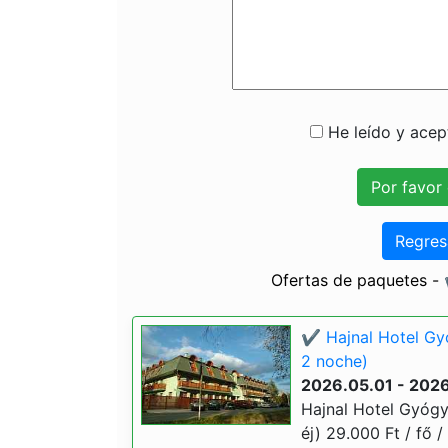
He leído y acept
Regres
Ofertas de paquetes -
✔️ Hajnal Hotel G
2 noche)
2026.05.01 - 202
Hajnal Hotel Gyóg
éj) 29.000 Ft / fő /