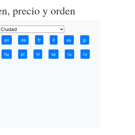
n, precio y orden
en
de
fr
it
es
jp
hu
pl
nl
se
ru
ro