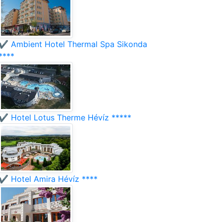
✔️ Ambient Hotel Thermal Spa Sikonda
****
✔️ Hotel Lotus Therme Hévíz *****
✔️ Hotel Amira Hévíz ****