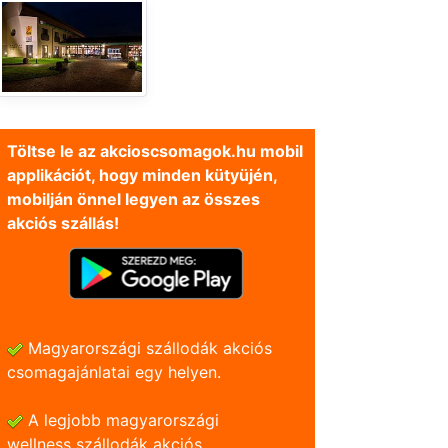
Töltse le az akcioscsomagok.hu mobil
applikációt, hogy minden kütyüjén,
mobilján önnel legyen az összes
akciós szállás!
Magyarországi szállodák akciós
csomagajánlatai egy helyen.
A legjobb magyarországi
wellness szállodák akciós