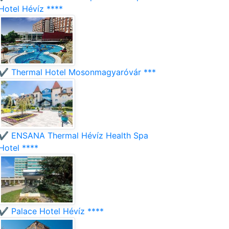
Hotel Hévíz ****
✔️ Thermal Hotel Mosonmagyaróvár ***
✔️ ENSANA Thermal Hévíz Health Spa
Hotel ****
✔️ Palace Hotel Hévíz ****