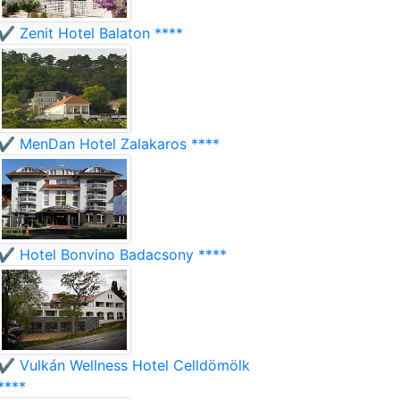
✔️ Zenit Hotel Balaton ****
✔️ MenDan Hotel Zalakaros ****
✔️ Hotel Bonvino Badacsony ****
✔️ Vulkán Wellness Hotel Celldömölk
****