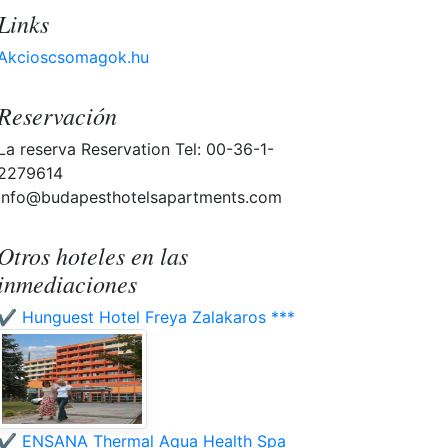
Links
Akcioscsomagok.hu
Reservación
La reserva Reservation Tel: 00-36-1-
2279614
info@budapesthotelsapartments.com
Otros hoteles en las
inmediaciones
✔️ Hunguest Hotel Freya Zalakaros ***
✔️ ENSANA Thermal Aqua Health Spa