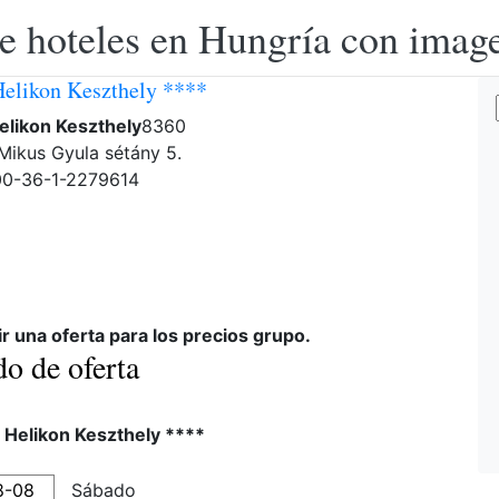
e hoteles en Hungría con image
Helikon Keszthely ****
elikon Keszthely
8360
 Mikus Gyula sétány 5.
 00-36-1-2279614
ir una oferta para los precios grupo.
do de oferta
 Helikon Keszthely ****
Sábado