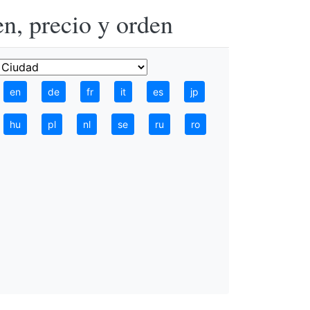
n, precio y orden
en
de
fr
it
es
jp
hu
pl
nl
se
ru
ro