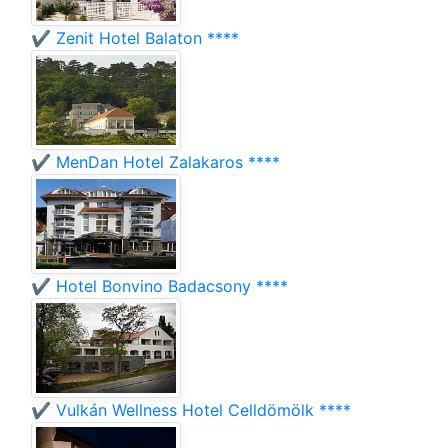
✔️ Zenit Hotel Balaton ****
✔️ MenDan Hotel Zalakaros ****
✔️ Hotel Bonvino Badacsony ****
✔️ Vulkán Wellness Hotel Celldömölk ****