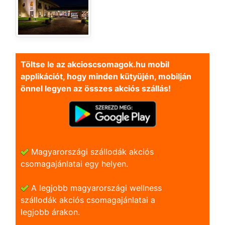
Töltse le az akcioscsomagok.hu mobil
applikációt, hogy minden kütyüjén, mobilján
önnel legyen az összes akciós szállás!
Magyarországi szállodák akciós
csomagajánlatai egy helyen.
A legjobb magyarországi wellness
szállodák akciós csomagajánlatai a
legjobb árakon.