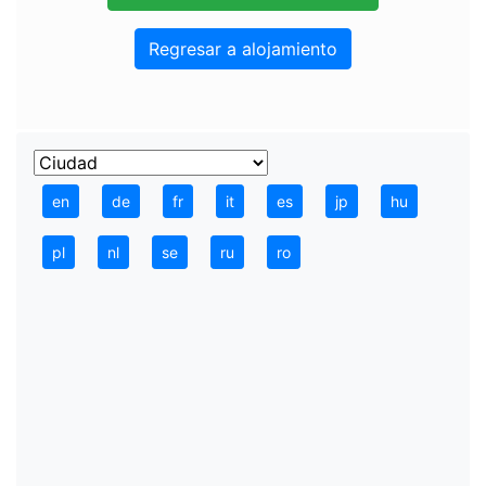
Regresar a alojamiento
en
de
fr
it
es
jp
hu
pl
nl
se
ru
ro