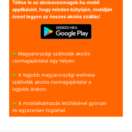
Töltse le az akcioscsomagok.hu mobil
applikációt, hogy minden kütyüjén, mobilján
önnel legyen az összes akciós szállás!
Magyarországi szállodák akciós
csomagajánlatai egy helyen.
A legjobb magyarországi wellness
szállodák akciós csomagajánlatai a
legjobb árakon.
A mobilalkalmazás letöltésével gyorsan
és egyszerũen foglalhat.