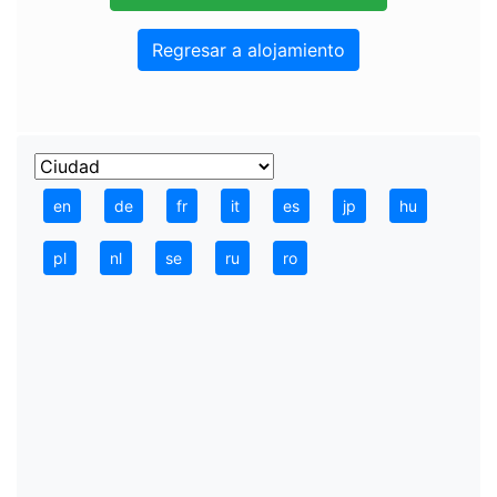
Regresar a alojamiento
en
de
fr
it
es
jp
hu
pl
nl
se
ru
ro