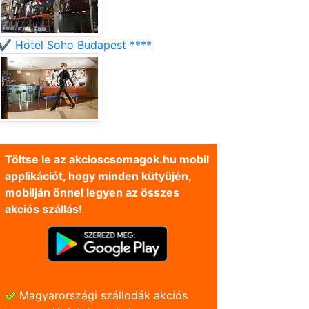
✔️ Hotel Soho Budapest ****
Töltse le az akcioscsomagok.hu mobil
applikációt, hogy minden kütyüjén,
mobilján önnel legyen az összes
akciós szállás!
Magyarországi szállodák akciós