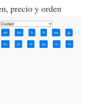
n, precio y orden
en
de
fr
it
es
jp
hu
pl
nl
se
ru
ro