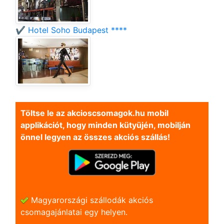
✔️ Hotel Soho Budapest ****
Töltse le az akcioscsomagok.hu mobil
applikációt, hogy minden kütyüjén, mobilján
önnel legyen az összes akciós szállás!
Magyarországi szállodák akciós
csomagajánlatai egy helyen.