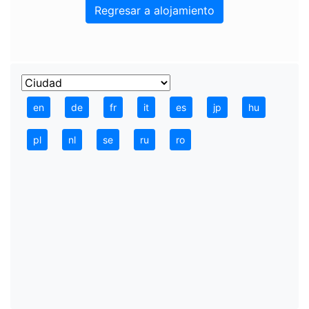
Regresar a alojamiento
en
de
fr
it
es
jp
hu
pl
nl
se
ru
ro