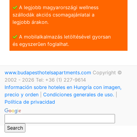
A legjobb magyarországi wellness
szállodák akciós csomagajánlatai a
legjobb árakon.
A mobilalkalmazás letöltésével gyorsan
és egyszerũen foglalhat.
www.budapesthotelsapartments.com
Copyright ©
2002 - 2026 Tel: +36 (1) 227-9614
Información sobre hoteles en Hungría con imagen,
precio y orden
|
Condiciones generales de uso.
|
Política de privacidad