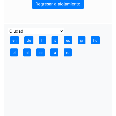
Regresar a alojamiento
en
de
fr
it
es
jp
hu
pl
nl
se
ru
ro