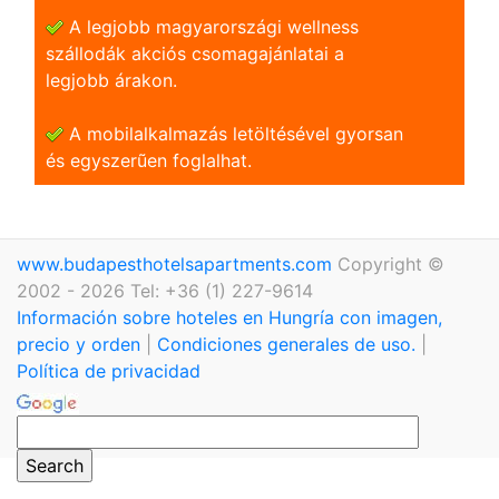
A legjobb magyarországi wellness
szállodák akciós csomagajánlatai a
legjobb árakon.
A mobilalkalmazás letöltésével gyorsan
és egyszerũen foglalhat.
www.budapesthotelsapartments.com
Copyright ©
2002 - 2026 Tel: +36 (1) 227-9614
Información sobre hoteles en Hungría con imagen,
precio y orden
|
Condiciones generales de uso.
|
Política de privacidad