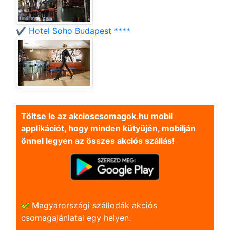
✔️ Hotel Soho Budapest ****
Töltse le az akcioscsomagok.hu mobil
applikációt, hogy minden kütyüjén, mobilján
önnel legyen az összes akciós szállás!
Magyarországi szállodák akciós
csomagajánlatai egy helyen.