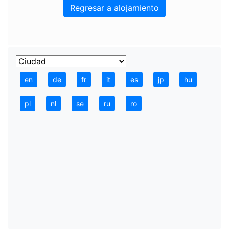
Regresar a alojamiento
en
de
fr
it
es
jp
hu
pl
nl
se
ru
ro