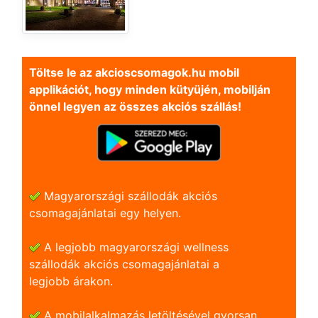
Töltse le az akcioscsomagok.hu mobil
applikációt, hogy minden kütyüjén, mobilján
önnel legyen az összes akciós szállás!
Magyarországi szállodák akciós
csomagajánlatai egy helyen.
A legjobb magyarországi wellness
szállodák akciós csomagajánlatai a
legjobb árakon.
A mobilalkalmazás letöltésével gyorsan