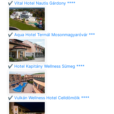
✔️ Vital Hotel Nautis Gárdony ****
✔️ Aqua Hotel Termál Mosonmagyaróvár ***
✔️ Hotel Kapitány Wellness Sümeg ****
✔️ Vulkán Wellness Hotel Celldömölk ****