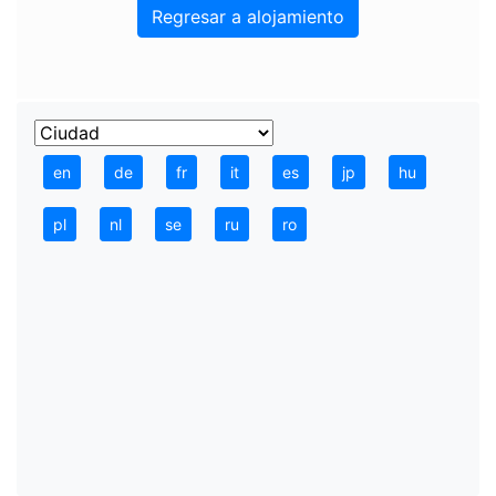
Regresar a alojamiento
en
de
fr
it
es
jp
hu
pl
nl
se
ru
ro