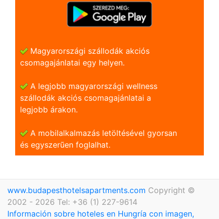
Magyarországi szállodák akciós
csomagajánlatai egy helyen.
A legjobb magyarországi wellness
szállodák akciós csomagajánlatai a
legjobb árakon.
A mobilalkalmazás letöltésével gyorsan
és egyszerũen foglalhat.
www.budapesthotelsapartments.com
Copyright ©
2002 - 2026 Tel: +36 (1) 227-9614
Información sobre hoteles en Hungría con imagen,