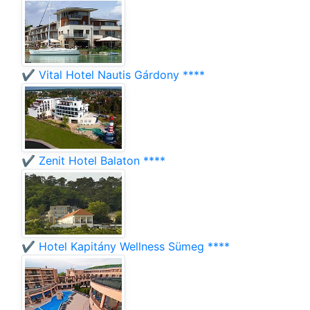
✔️ Vital Hotel Nautis Gárdony ****
✔️ Zenit Hotel Balaton ****
✔️ Hotel Kapitány Wellness Sümeg ****