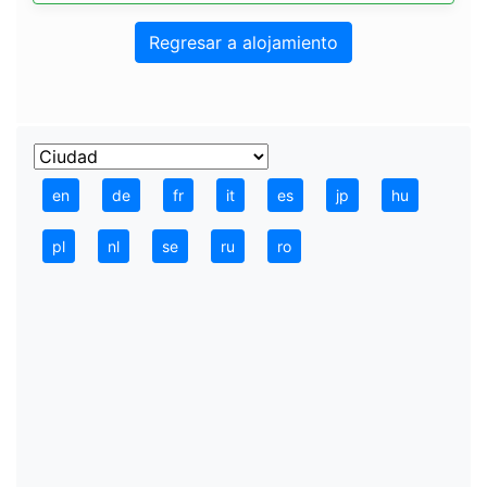
Regresar a alojamiento
en
de
fr
it
es
jp
hu
pl
nl
se
ru
ro