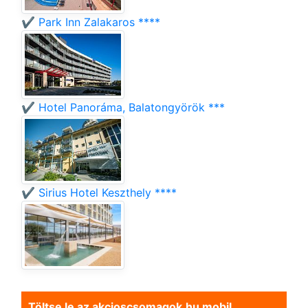
✔️ Park Inn Zalakaros ****
✔️ Hotel Panoráma, Balatongyörök ***
✔️ Sirius Hotel Keszthely ****
Töltse le az akcioscsomagok.hu mobil