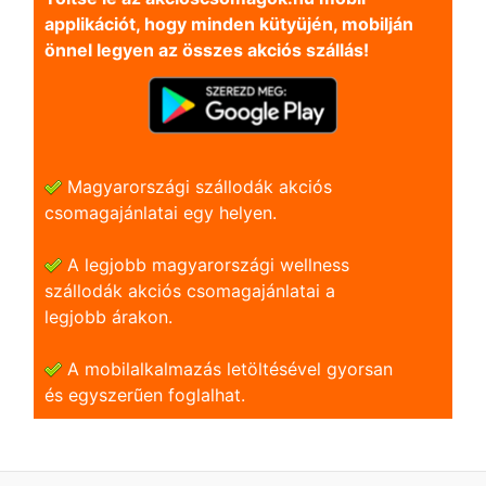
applikációt, hogy minden kütyüjén, mobilján
önnel legyen az összes akciós szállás!
Magyarországi szállodák akciós
csomagajánlatai egy helyen.
A legjobb magyarországi wellness
szállodák akciós csomagajánlatai a
legjobb árakon.
A mobilalkalmazás letöltésével gyorsan
és egyszerũen foglalhat.