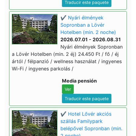
Traducir este paquete
✔️ Nyári élmények
Sopronban a Lövér
Hotelben (min. 2 noche)
2026.07.01 - 2026.08.31
Nyári élmények Sopronban
a Lövér Hotelben (min. 2 éj) 24.450 Ft / fő / éj
ártól / félpanzió / wellness használat / ingyenes
Wi-Fi / ingyenes parkolás /
Media pensión
Ver
Traducir este paquete
✔️ Hotel Lővér akciós
szállás Familypark
belépővel Sopronban (min.
2 noche)