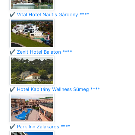
✔️ Vital Hotel Nautis Gárdony ****
✔️ Zenit Hotel Balaton ****
✔️ Hotel Kapitány Wellness Sümeg ****
✔️ Park Inn Zalakaros ****