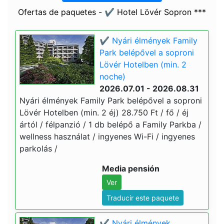
Ofertas de paquetes - ✔️ Hotel Lövér Sopron ***
✔️ Nyári élmények Family
Park belépővel a soproni
Lövér Hotelben (min. 2
noche)
2026.07.01 - 2026.08.31
Nyári élmények Family Park belépővel a soproni
Lövér Hotelben (min. 2 éj) 28.750 Ft / fő / éj
ártól / félpanzió / 1 db belépő a Family Parkba /
wellness használat / ingyenes Wi-Fi / ingyenes
parkolás /
Media pensión
Ver
Traducir este paquete
✔️ Nyári élmények