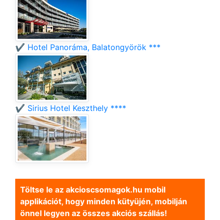
✔️ Hotel Panoráma, Balatongyörök ***
✔️ Sirius Hotel Keszthely ****
Töltse le az akcioscsomagok.hu mobil
applikációt, hogy minden kütyüjén, mobilján
önnel legyen az összes akciós szállás!