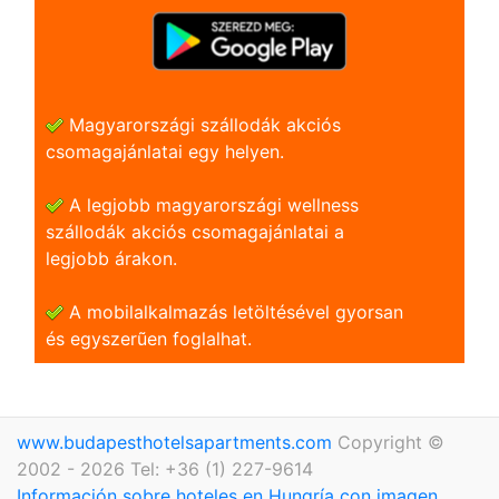
Magyarországi szállodák akciós
csomagajánlatai egy helyen.
A legjobb magyarországi wellness
szállodák akciós csomagajánlatai a
legjobb árakon.
A mobilalkalmazás letöltésével gyorsan
és egyszerũen foglalhat.
www.budapesthotelsapartments.com
Copyright ©
2002 - 2026 Tel: +36 (1) 227-9614
Información sobre hoteles en Hungría con imagen,