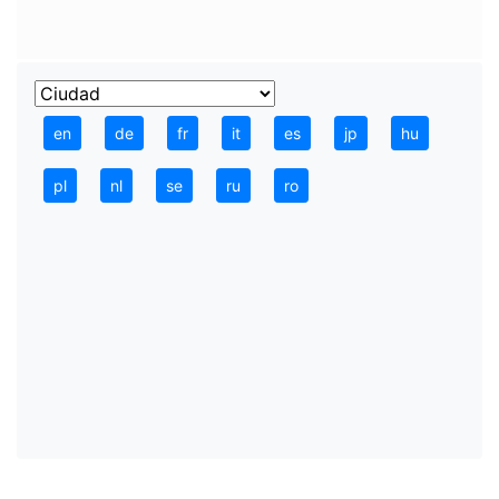
en
de
fr
it
es
jp
hu
pl
nl
se
ru
ro