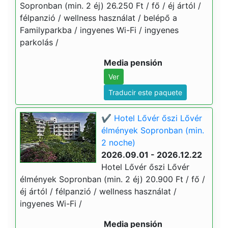
Sopronban (min. 2 éj) 26.250 Ft / fő / éj ártól /
félpanzió / wellness használat / belépő a
Familyparkba / ingyenes Wi-Fi / ingyenes
parkolás /
Media pensión
Ver
Traducir este paquete
✔️ Hotel Lővér őszi Lővér
élmények Sopronban (min.
2 noche)
2026.09.01 - 2026.12.22
Hotel Lővér őszi Lővér
élmények Sopronban (min. 2 éj) 20.900 Ft / fő /
éj ártól / félpanzió / wellness használat /
ingyenes Wi-Fi /
Media pensión