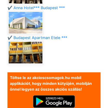
✔️ Anna Hotel*** Budapest ***
✔️ Budapest Apartman Etele ***
Töltse le az akcioscsomagok.hu mobil
applikációt, hogy minden kütyüjén, mobilján
önnel legyen az összes akciós szállás!