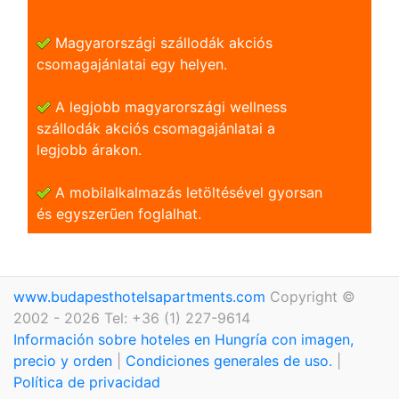
Magyarországi szállodák akciós
csomagajánlatai egy helyen.
A legjobb magyarországi wellness
szállodák akciós csomagajánlatai a
legjobb árakon.
A mobilalkalmazás letöltésével gyorsan
és egyszerũen foglalhat.
www.budapesthotelsapartments.com
Copyright ©
2002 - 2026 Tel: +36 (1) 227-9614
Información sobre hoteles en Hungría con imagen,
precio y orden
|
Condiciones generales de uso.
|
Política de privacidad