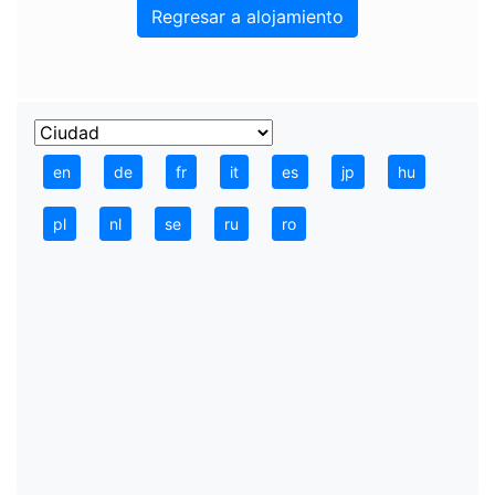
Regresar a alojamiento
en
de
fr
it
es
jp
hu
pl
nl
se
ru
ro