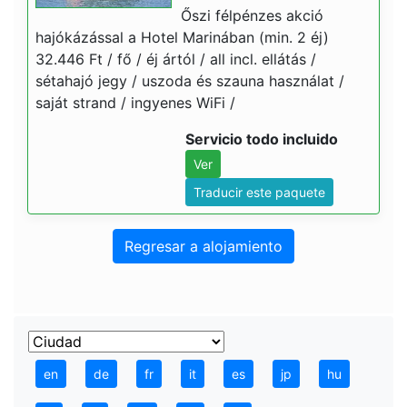
Őszi félpénzes akció
hajókázással a Hotel Marinában (min. 2 éj)
32.446 Ft / fő / éj ártól / all incl. ellátás /
sétahajó jegy / uszoda és szauna használat /
saját strand / ingyenes WiFi /
Servicio todo incluido
Ver
Traducir este paquete
Regresar a alojamiento
en
de
fr
it
es
jp
hu