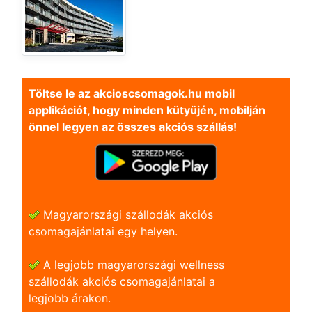
Töltse le az akcioscsomagok.hu mobil
applikációt, hogy minden kütyüjén, mobilján
önnel legyen az összes akciós szállás!
Magyarországi szállodák akciós
csomagajánlatai egy helyen.
A legjobb magyarországi wellness
szállodák akciós csomagajánlatai a
legjobb árakon.