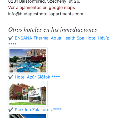
8231 Balatonfüred, Széchenyi út 26.
Ver alojamientos en google maps
info@budapesthotelsapartments.com
Otros hoteles en las inmediaciones
✔️ ENSANA Thermal Aqua Health Spa Hotel Hévíz
****
✔️ Hotel Azúr Siófok ****
✔️ Park Inn Zalakaros ****