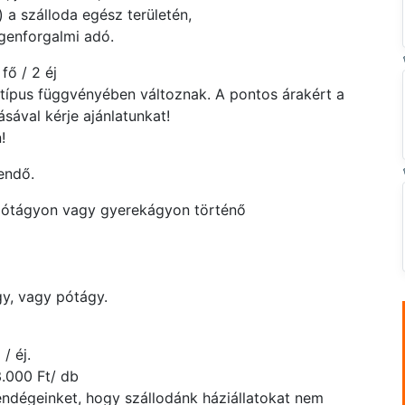
) a szálloda egész területén,
genforgalmi adó.
fő / 2 éj
atípus függvényében változnak. A pontos árakért a
ával kérje ajánlatunkat!
!
endő.
ótágyon vagy gyerekágyon történő
y, vagy pótágy.
/ éj.
3.000 Ft/ db
endégeinket, hogy szállodánk háziállatokat nem