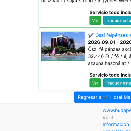
használat / saját strand / ingyenes WiFi 
Servicio todo incl
Ver
Traducir est
✔️ Őszi félpénzes 
2026.09.01 - 2026
Őszi félpénzes akci
32.446 Ft / fő / éj á
szauna használat / 
Servicio todo incl
Ver
Traducir est
Regresar a ✔️ Hotel Mar
www.budape
9614
Información 