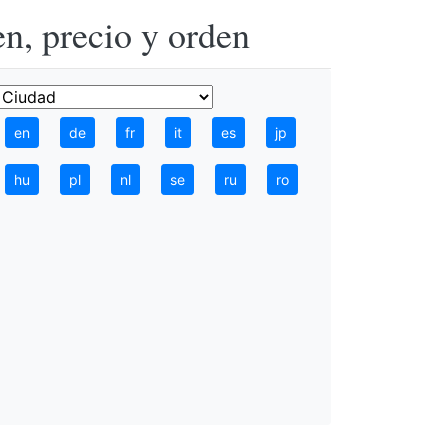
n, precio y orden
en
de
fr
it
es
jp
hu
pl
nl
se
ru
ro