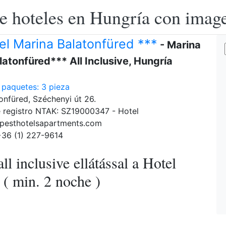
e hoteles en Hungría con image
el Marina Balatonfüred ***
- Marina
latonfüred*** All Inclusive, Hungría
 paquetes: 3 pieza
onfüred, Széchenyi út 26.
 registro NTAK: SZ19000347 - Hotel
pesthotelsapartments.com
+36 (1) 227-9614
all inclusive ellátással a Hotel
( min. 2 noche )