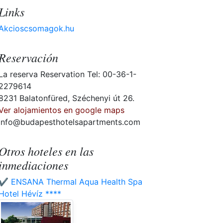
Links
Akcioscsomagok.hu
Reservación
La reserva Reservation Tel: 00-36-1-
2279614
8231 Balatonfüred, Széchenyi út 26.
Ver alojamientos en google maps
info@budapesthotelsapartments.com
Otros hoteles en las
inmediaciones
✔️ ENSANA Thermal Aqua Health Spa
Hotel Hévíz ****