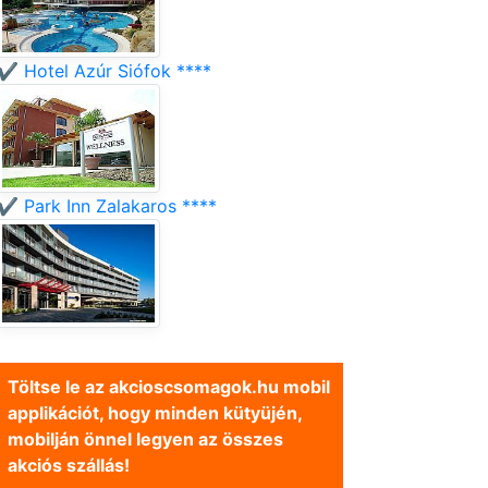
✔️ Hotel Azúr Siófok ****
✔️ Park Inn Zalakaros ****
Töltse le az akcioscsomagok.hu mobil
applikációt, hogy minden kütyüjén,
mobilján önnel legyen az összes
akciós szállás!