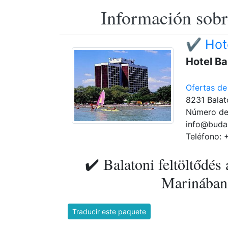
Información sobr
✔️ Hot
Hotel Ba
Ofertas de
8231 Balat
Número de
info@buda
Teléfono: 
✔️ Balatoni feltöltődés 
Marinában 
Traducir este paquete