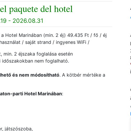
el paquete del hotel
19 - 2026.08.31
l a Hotel Marinában (min. 2 éj) 49.435 Ft / fő / éj
 használat / saját strand / ingyenes WiFi /
, min. 2 éjszaka foglalása esetén
pi időszakokban nem foglalható.
rölhető és nem módosítható
. A kötbér mértéke a
laton-parti Hotel Marinában
:
r, játszószoba,