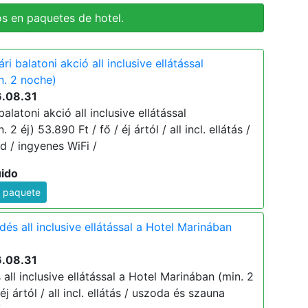
s en paquetes de hotel.
i balatoni akció all inclusive ellátással
n. 2 noche)
6.08.31
alatoni akció all inclusive ellátással
2 éj) 53.890 Ft / fő / éj ártól / all incl. ellátás /
d / ingyenes WiFi /
uido
e paquete
dés all inclusive ellátással a Hotel Marinában
6.08.31
 all inclusive ellátással a Hotel Marinában (min. 2
éj ártól / all incl. ellátás / uszoda és szauna