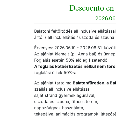
Descuento en 
2026.06.
Balatoni feltöltődés all inclusive ellátássa
ártól / all incl. ellátás / uszoda és szauna
Érvényes: 2026.06.19 - 2026.08.31. között
Az ajánlat kiemelt (pl. Anna bál) és ünne
Foglalás esetén 50% előleg fizetendő.
A foglalás kötbérfizetés nélkül nem tö
foglalási érték 50%-a.
Az ajánlat tartalma
Balatonfüreden, a Ba
szállás all inclusive ellátással
saját strand gyermeklagúnával,
uszoda és szauna, fitness terem,
napozóágyak használata,
tekepálya, animációs programok, játszóté