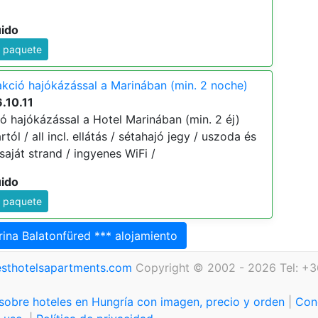
/
uido
e paquete
akció hajókázással a Marinában (min. 2 noche)
.10.11
ó hajókázással a Hotel Marinában (min. 2 éj)
rtól / all incl. ellátás / sétahajó jegy / uszoda és
saját strand / ingyenes WiFi /
uido
e paquete
ina Balatonfüred *** alojamiento
sthotelsapartments.com
Copyright © 2002 - 2026 Tel: +3
sobre hoteles en Hungría con imagen, precio y orden
|
Con