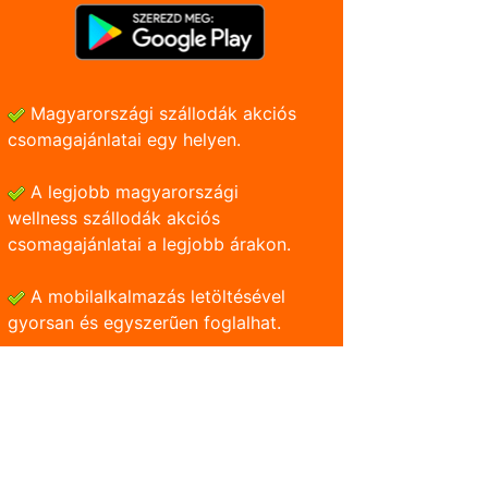
Magyarországi szállodák akciós
csomagajánlatai egy helyen.
A legjobb magyarországi
wellness szállodák akciós
csomagajánlatai a legjobb árakon.
A mobilalkalmazás letöltésével
gyorsan és egyszerũen foglalhat.