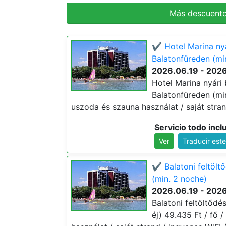
Más descuento
✔️ Hotel Marina nyár
Balatonfüreden (mi
2026.06.19 - 202
Hotel Marina nyári b
Balatonfüreden (min. 
uszoda és szauna használat / saját stran
Servicio todo incl
Ver
Traducir est
✔️ Balatoni feltöltő
(min. 2 noche)
2026.06.19 - 202
Balatoni feltöltődés
éj) 49.435 Ft / fő / 