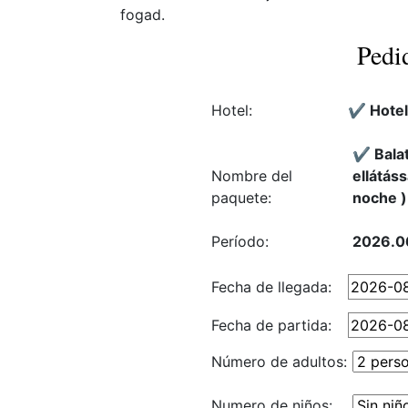
fogad.
Pedi
Hotel:
✔️ Hotel
✔️ Balat
Nombre del
ellátáss
paquete:
noche )
Período:
2026.0
Fecha de llegada:
Fecha de partida:
Número de adultos:
Numero de niños: