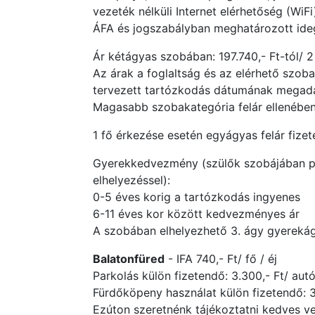
vezeték nélküli Internet elérhetőség (WiFi
ÁFA és jogszabályban meghatározott ide
Ár kétágyas szobában: 197.740,- Ft-tól/ 2 
Az árak a foglaltság és az elérhető szob
tervezett tartózkodás dátumának megadás
Magasabb szobakategória felár ellenében
1 fő érkezése esetén egyágyas felár fizet
Gyerekkedvezmény (szülők szobájában p
elhelyezéssel):
0-5 éves korig a tartózkodás ingyenes
6-11 éves kor között kedvezményes ár
A szobában elhelyezhető 3. ágy gyerekág
Balatonfüred
- IFA 740,- Ft/ fő / éj
Parkolás külön fizetendő: 3.300,- Ft/ autó 
Fürdőköpeny használat külön fizetendő: 
Ezúton szeretnénk tájékoztatni kedves v