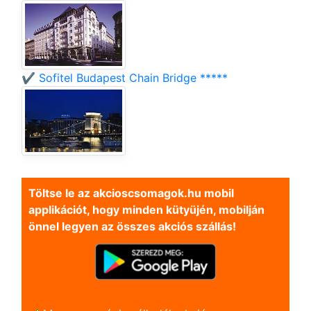
✔️ Sofitel Budapest Chain Bridge *****
Töltse le az akcioscsomagok.hu mobil
applikációt, hogy minden kütyüjén, mobilján
önnel legyen az összes akciós szállás!