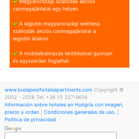
Magyarországi szállodák akciós
csomagajánlatai egy helyen.
A legjobb magyarországi wellness
szállodák akciós csomagajánlatai a
legjobb árakon.
A mobilalkalmazás letöltésével gyorsan
és egyszerũen foglalhat.
www.budapesthotelsapartments.com
Copyright ©
2002 - 2026 Tel: +36 (1) 227-9614
Información sobre hoteles en Hungría con imagen,
precio y orden
|
Condiciones generales de uso.
|
Política de privacidad