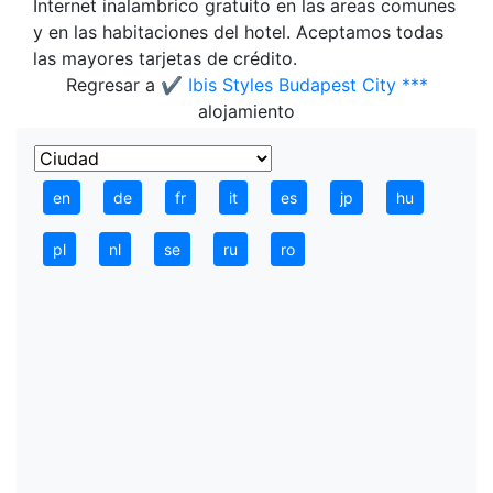
Internet inalambrico gratuito en las areas comunes
y en las habitaciones del hotel. Aceptamos todas
las mayores tarjetas de crédito.
Regresar a
✔️ Ibis Styles Budapest City ***
alojamiento
en
de
fr
it
es
jp
hu
pl
nl
se
ru
ro