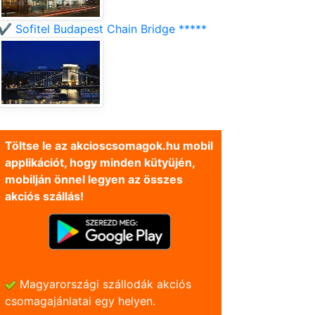
✔️ Sofitel Budapest Chain Bridge *****
Töltse le az akcioscsomagok.hu mobil
applikációt, hogy minden kütyüjén,
mobilján önnel legyen az összes
akciós szállás!
Magyarországi szállodák akciós
csomagajánlatai egy helyen.