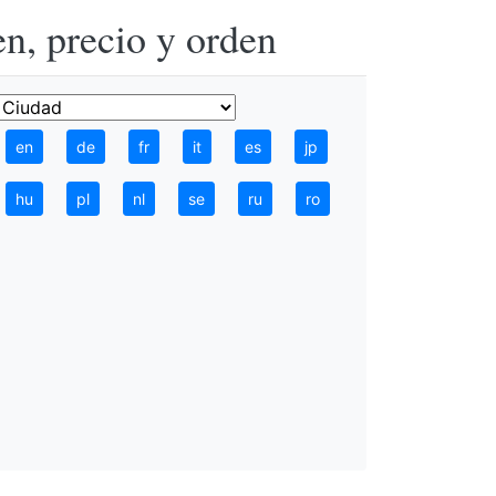
n, precio y orden
en
de
fr
it
es
jp
hu
pl
nl
se
ru
ro