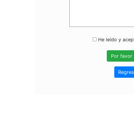
He leído y acept
Regres