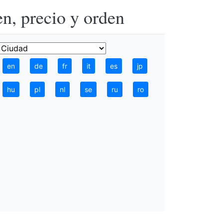
n, precio y orden
en
de
fr
it
es
jp
hu
pl
nl
se
ru
ro