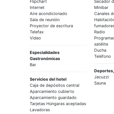
Flipchart
Secador d
Internet
Minibar
Aire acondicionado
Canales de
Sala de reunión
Habitació
Proyector de escritura
fumadore
Telefax
Radio
Video
Programas
satélite
Ducha
Especialidades
Teléfono
Gastronómicas
Bar
Deportes,
Jacuzzi
Servicios del hotel
Sauna
Caja de depósitos central
Aparcamiento cubierto
Aparcamiento guardado
Tarjetas Húngaras aceptadas
Lavadoras