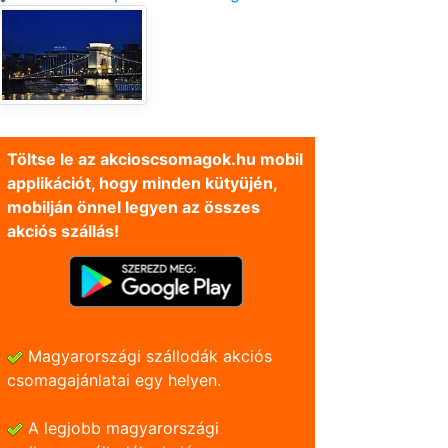
Töltse le az akcioscsomagok.hu mobil
applikációt, hogy minden kütyüjén,
mobilján önnel legyen az összes
akciós szállás!
Magyarországi szállodák akciós
csomagajánlatai egy helyen.
A legjobb magyarországi