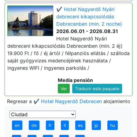
✔️ Hotel Nagyerdő Nyári
debreceni kikapcsolódás
Debrecenben (min. 2 noche)
2026.06.01 - 2026.08.31
Hotel Nagyerdő Nyári
debreceni kikapcsolódás Debrecenben (min. 2 éj)
19.900 Ft / fő / éj ártól / félpanziós ellátás / szálloda
saját gyógyvizes medencéjének használata /
ingyenes WIFI / ingyenes parkolás /
Media pensión
Ver
Traducir este paquete
Regresar a
✔️ Hotel Nagyerdő Debrecen
alojamiento
en
de
fr
it
es
jp
hu