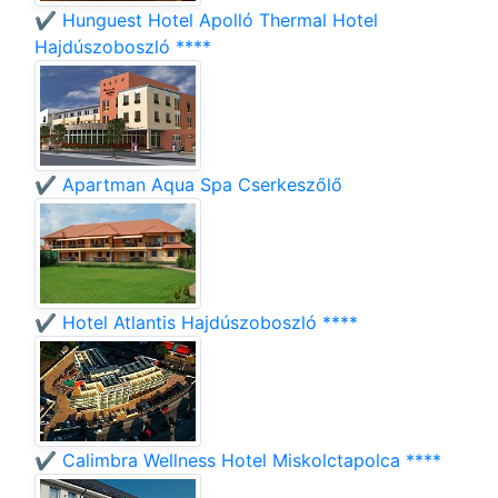
✔️ Hunguest Hotel Apolló Thermal Hotel
Hajdúszoboszló ****
✔️ Apartman Aqua Spa Cserkeszőlő
✔️ Hotel Atlantis Hajdúszoboszló ****
✔️ Calimbra Wellness Hotel Miskolctapolca ****