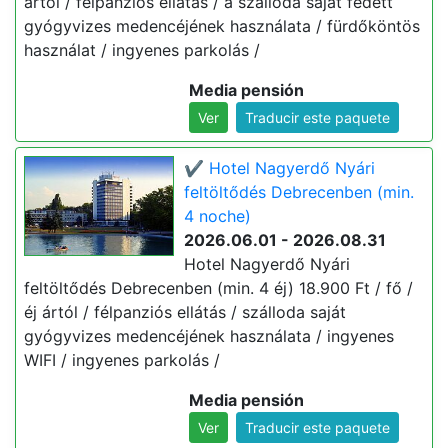
ártól / félpanziós ellátás / a szálloda saját fedett
gyógyvizes medencéjének használata / fürdőköntös
használat / ingyenes parkolás /
Media pensión
Ver
Traducir este paquete
✔️ Hotel Nagyerdő Nyári
feltöltődés Debrecenben (min.
4 noche)
2026.06.01 - 2026.08.31
Hotel Nagyerdő Nyári
feltöltődés Debrecenben (min. 4 éj) 18.900 Ft / fő /
éj ártól / félpanziós ellátás / szálloda saját
gyógyvizes medencéjének használata / ingyenes
WIFI / ingyenes parkolás /
Media pensión
Ver
Traducir este paquete