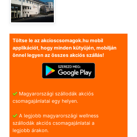
Töltse le az akcioscsomagok.hu mobil
applikációt, hogy minden kütyüjén, mobilján
önnel legyen az összes akciós szállás!
Magyarországi szállodák akciós
csomagajánlatai egy helyen.
A legjobb magyarországi wellness
szállodák akciós csomagajánlatai a
legjobb árakon.