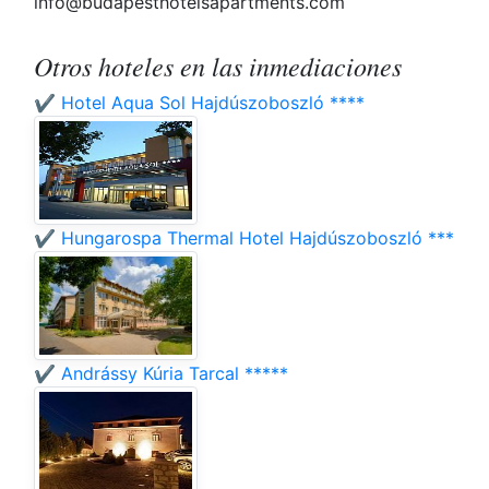
info@budapesthotelsapartments.com
Otros hoteles en las inmediaciones
✔️ Hotel Aqua Sol Hajdúszoboszló ****
✔️ Hungarospa Thermal Hotel Hajdúszoboszló ***
✔️ Andrássy Kúria Tarcal *****