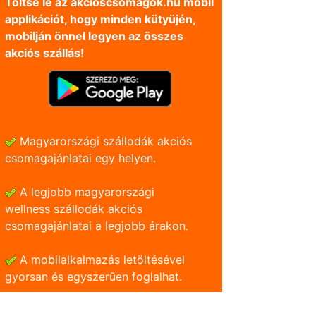
Töltse le az akcioscsomagok.hu mobil
applikációt, hogy minden kütyüjén,
mobilján önnel legyen az összes
akciós szállás!
Magyarországi szállodák akciós
csomagajánlatai egy helyen.
A legjobb magyarországi
wellness szállodák akciós
csomagajánlatai a legjobb árakon.
A mobilalkalmazás letöltésével
gyorsan és egyszerũen foglalhat.