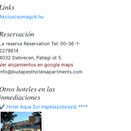
Links
Akcioscsomagok.hu
Reservación
La reserva Reservation Tel: 00-36-1-
2279614
4032 Debrecen, Pallagi út 5.
Ver alojamientos en google maps
info@budapesthotelsapartments.com
Otros hoteles en las
inmediaciones
✔️ Hotel Aqua Sol Hajdúszoboszló ****