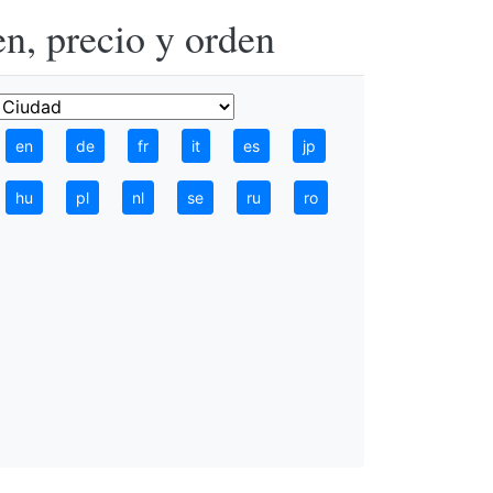
n, precio y orden
en
de
fr
it
es
jp
hu
pl
nl
se
ru
ro