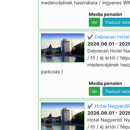
medencéjének használata / ingyenes WIFI
Media pensión
Ver
Traducir est
✔️ Debrecen Hotel 
2026.06.01 - 202
Debrecen Hotel Nag
/ fő / éj ártól / fé
medencéjének haszn
parkolás /
Media pensión
Ver
Traducir est
✔️ Hotel Nagyerdő 
2026.06.01 - 202
Hotel Nagyerdő Nyá
/ fő / éj ártól / fé