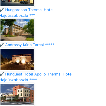
✔️ Hungarospa Thermal Hotel
Hajdúszoboszló ***
✔️ Andrássy Kúria Tarcal *****
✔️ Hunguest Hotel Apolló Thermal Hotel
Hajdúszoboszló ****