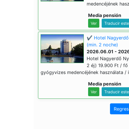
medencéjének haszn
Media pensión
Ver
Traducir est
✔️ Hotel Nagyerdő
(min. 2 noche)
2026.06.01 - 202
Hotel Nagyerdő Ny
2 éj) 19.900 Ft / fő 
gyógyvizes medencéjének használata / i
Media pensión
Ver
Traducir est
Regres