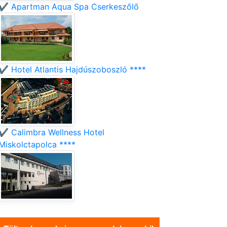
✔️ Apartman Aqua Spa Cserkeszőlő
✔️ Hotel Atlantis Hajdúszoboszló ****
✔️ Calimbra Wellness Hotel
Miskolctapolca ****