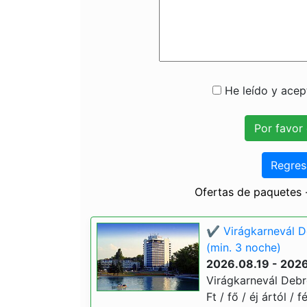
He leído y acept
Regres
Ofertas de paquetes
✔️ Virágkarnevál 
(min. 3 noche)
2026.08.19 - 202
Virágkarnevál Debr
Ft / fő / éj ártól /