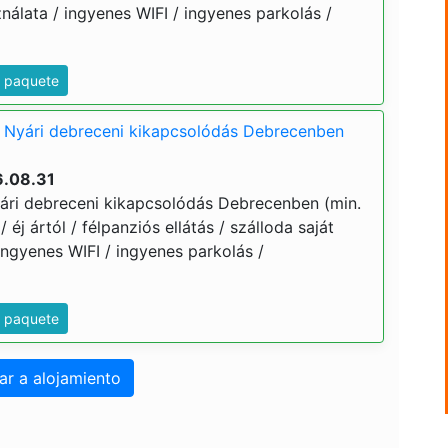
álata / ingyenes WIFI / ingyenes parkolás /
e paquete
 Nyári debreceni kikapcsolódás Debrecenben
6.08.31
ári debreceni kikapcsolódás Debrecenben (min.
/ éj ártól / félpanziós ellátás / szálloda saját
ngyenes WIFI / ingyenes parkolás /
e paquete
ar a alojamiento