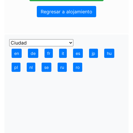
Regresar a alojamiento
en
de
fr
it
es
jp
hu
pl
nl
se
ru
ro