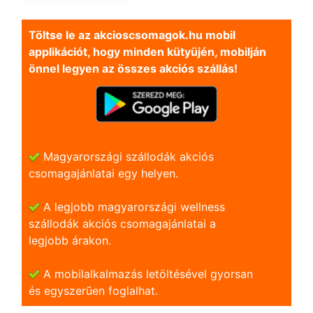
Töltse le az akcioscsomagok.hu mobil
applikációt, hogy minden kütyüjén, mobilján
önnel legyen az összes akciós szállás!
Magyarországi szállodák akciós
csomagajánlatai egy helyen.
A legjobb magyarországi wellness
szállodák akciós csomagajánlatai a
legjobb árakon.
A mobilalkalmazás letöltésével gyorsan
és egyszerũen foglalhat.