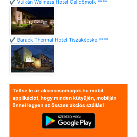
✔️ Vulkán Wellness Hotel Celldömölk ****
✔️ Barack Thermal Hotel Tiszakécske ****
Töltse le az akcioscsomagok.hu mobil
applikációt, hogy minden kütyüjén, mobilján
önnel legyen az összes akciós szállás!