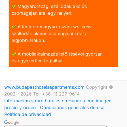
Magyarországi szállodák akciós
csomagajánlatai egy helyen.
A legjobb magyarországi wellness
szállodák akciós csomagajánlatai a
legjobb árakon.
A mobilalkalmazás letöltésével gyorsan
és egyszerũen foglalhat.
www.budapesthotelsapartments.com
Copyright ©
2002 - 2026 Tel: +36 (1) 227-9614
Información sobre hoteles en Hungría con imagen,
precio y orden
|
Condiciones generales de uso.
|
Política de privacidad