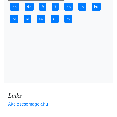
en
de
fr
it
es
jp
hu
pl
nl
se
ru
ro
Links
Akcioscsomagok.hu