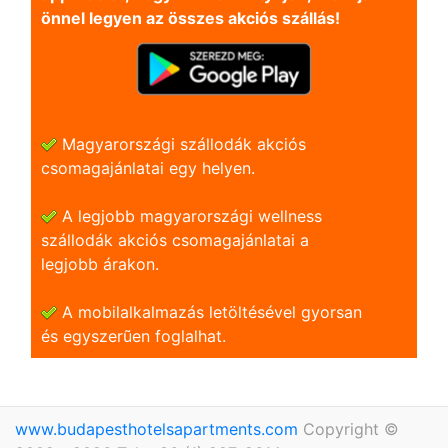
önnel legyen az összes akciós szállás!
Magyarországi szállodák akciós
csomagajánlatai egy helyen.
A legjobb magyarországi wellness
szállodák akciós csomagajánlatai a
legjobb árakon.
A mobilalkalmazás letöltésével gyorsan
és egyszerũen foglalhat.
www.budapesthotelsapartments.com
Copyright ©