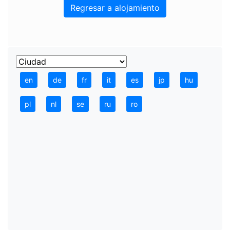
Regresar a alojamiento
en
de
fr
it
es
jp
hu
pl
nl
se
ru
ro