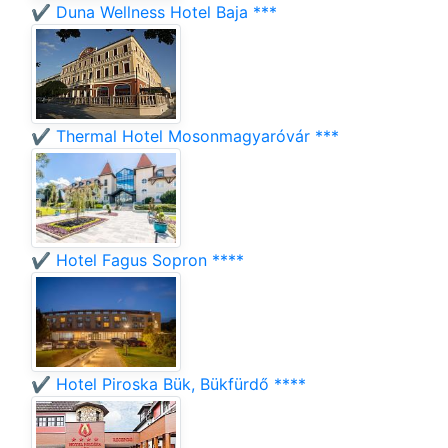
✔️ Duna Wellness Hotel Baja ***
✔️ Thermal Hotel Mosonmagyaróvár ***
✔️ Hotel Fagus Sopron ****
✔️ Hotel Piroska Bük, Bükfürdő ****