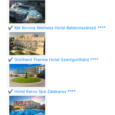
✔️ Két Korona Wellness Hotel Balatonszárszó ****
✔️ Gotthard Therme Hotel Szentgotthárd ****
✔️ Hotel Karos Spa Zalakaros ****