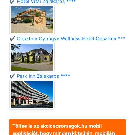
✔️ Hotel Vital Zalakaros ****
✔️ Gosztola Gyöngye Wellness Hotel Gosztola ***
✔️ Park Inn Zalakaros ****
Töltse le az akcioscsomagok.hu mobil
applikációt, hogy minden kütyüjén, mobilján