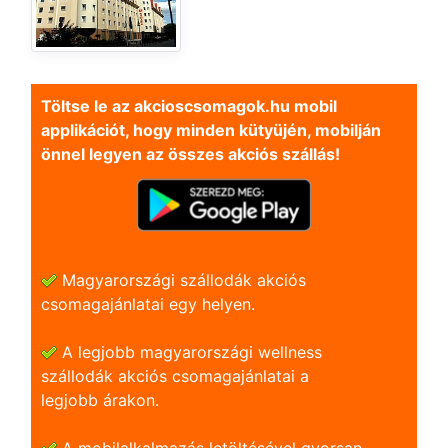
Töltse le az akcioscsomagok.hu mobil
applikációt, hogy minden kütyüjén, mobilján
önnel legyen az összes akciós szállás!
Magyarországi szállodák akciós
csomagajánlatai egy helyen.
A legjobb magyarországi wellness
szállodák akciós csomagajánlatai a
legjobb árakon.
A mobilalkalmazás letöltésével gyorsan