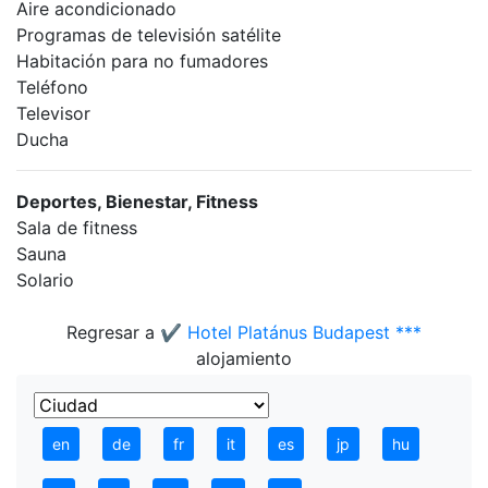
Aire acondicionado
Programas de televisión satélite
Habitación para no fumadores
Teléfono
Televisor
Ducha
Deportes, Bienestar, Fitness
Sala de fitness
Sauna
Solario
Regresar a
✔️ Hotel Platánus Budapest ***
alojamiento
en
de
fr
it
es
jp
hu