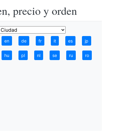
n, precio y orden
en
de
fr
it
es
jp
hu
pl
nl
se
ru
ro