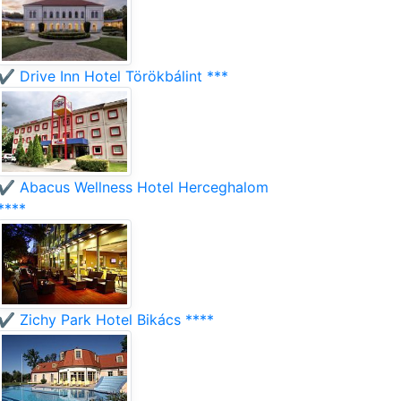
✔️ Drive Inn Hotel Törökbálint ***
✔️ Abacus Wellness Hotel Herceghalom
****
✔️ Zichy Park Hotel Bikács ****