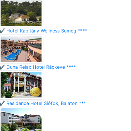
✔️ Hotel Kapitány Wellness Sümeg ****
✔️ Duna Relax Hotel Ráckeve ****
✔️ Residence Hotel Siófok, Balaton ***