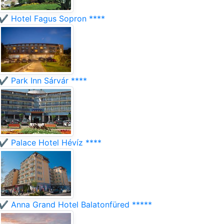
✔️ Hotel Fagus Sopron ****
✔️ Park Inn Sárvár ****
✔️ Palace Hotel Hévíz ****
✔️ Anna Grand Hotel Balatonfüred *****