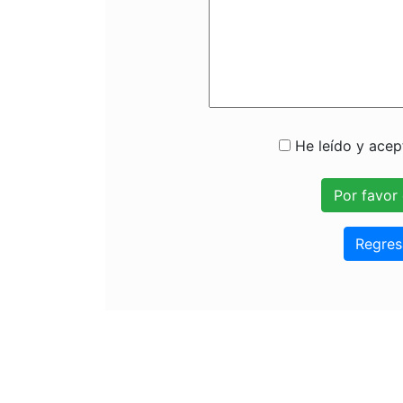
He leído y acept
Regres