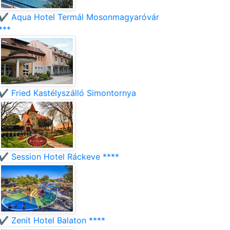
✔️ Aqua Hotel Termál Mosonmagyaróvár
***
✔️ Fried Kastélyszálló Simontornya
✔️ Session Hotel Ráckeve ****
✔️ Zenit Hotel Balaton ****