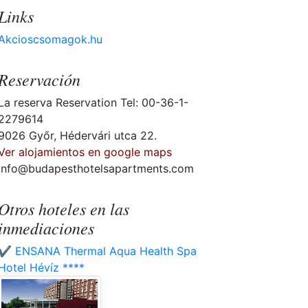
Links
Akcioscsomagok.hu
Reservación
La reserva Reservation Tel: 00-36-1-
2279614
9026 Győr, Hédervári utca 22.
Ver alojamientos en google maps
info@budapesthotelsapartments.com
Otros hoteles en las
inmediaciones
✔️ ENSANA Thermal Aqua Health Spa
Hotel Hévíz ****