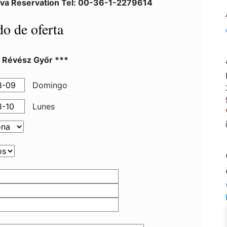
rva Reservation Tel: 00-36-1-2279614
do de oferta
l Révész Győr ***
Domingo
Lunes