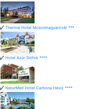
✔️ Thermal Hotel Mosonmagyaróvár ***
✔️ Hotel Azúr Siófok ****
✔️ NaturMed Hotel Carbona Hévíz ****