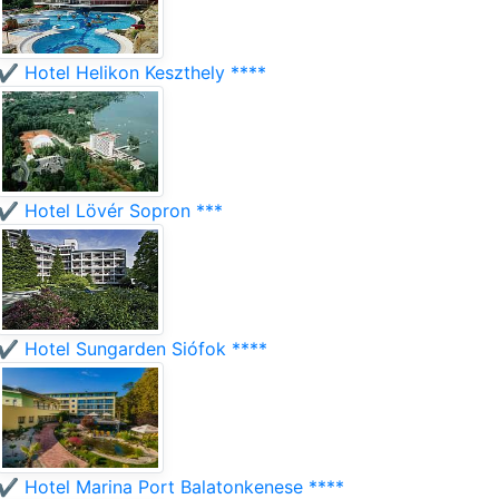
✔️ Hotel Helikon Keszthely ****
✔️ Hotel Lövér Sopron ***
✔️ Hotel Sungarden Siófok ****
✔️ Hotel Marina Port Balatonkenese ****