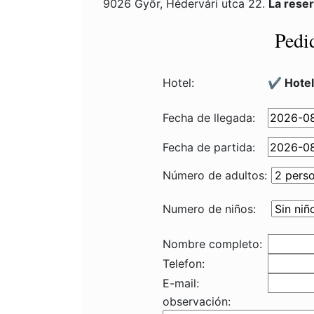
9026 Győr, Hédervári utca 22.
La rese
Pedi
Hotel:
✔️ Hote
Fecha de llegada:
Fecha de partida:
Número de adultos:
Numero de niños:
Nombre completo:
Telefon:
E-mail:
observación: